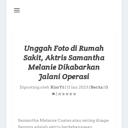
Unggah Foto di Rumah
Sakit, Aktris Samantha
Melanie Dikabarkan
Jalani Operasi
Diposting oleh
XiāoYū
|
11 Jan 2023
|
Berita
|
0
|
Samantha Melanie Coates atau sering disapa
Sammy adalah aktris berkebangsaan