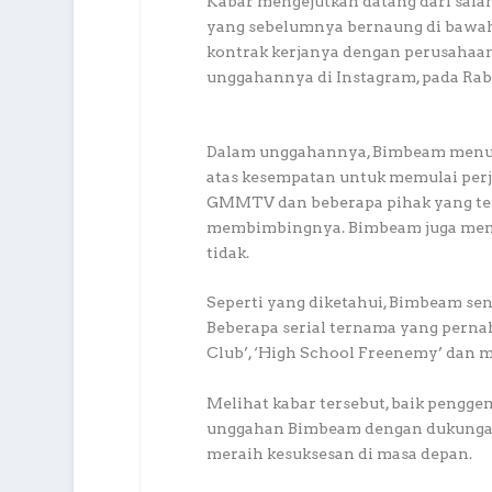
Kabar mengejutkan datang dari sala
yang sebelumnya bernaung di bawah
kontrak kerjanya dengan perusahaan t
unggahannya di Instagram, pada Rabu
Dalam unggahannya, Bimbeam menuli
atas kesempatan untuk memulai perj
GMMTV dan beberapa pihak yang te
membimbingnya. Bimbeam juga memin
tidak.
Seperti yang diketahui, Bimbeam sen
Beberapa serial ternama yang pernah
Club’, ‘High School Freenemy’ dan m
Melihat kabar tersebut, baik pengg
unggahan Bimbeam dengan dukungan 
meraih kesuksesan di masa depan.