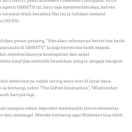
h satu Aktris, yakni Bimbeam Praekwan Phongskul. Artis
 agensi GMMTV ini, baru saja memberitahukan, bahwa
ersebut telah berakhir. Hal ini ia tuliskan melalui
 (30/04).
skan pesan panjang, “Aku akan selamanya berterima kasih
alananku di GMMTV.” Ia juga berterima kasih kepada
lah memberikannya kesempatan dan sabar
ta maaf jika memiliki kesalahan yang ia sengaja maupun
diri sebelumnya sudah sering wara wiri di layar kaca.
 ia bintangi, yakni ‘The Gifted Graduation’, ‘Wednesday
asih banyak lagi.
emar maupun rekan seprofesi membanjiri kolom komentar
dan semangat. Mereka berharap agar Bimbeam bisa lebih