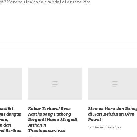
? Karena tidak ada skandal di antara kita
miliki
Kabar Terbaru! Benz
Momen Haru dan Baha
us dengan
Natthapong Pathong
di Hari Kelulusan Ohm
nan,
Berganti Nama Menjadi
Pawat
in dan
Atthanin
14 Desember 2022
nd Berikan
Thaninpanuwiwat