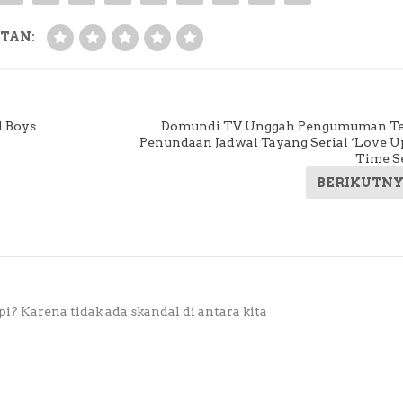
TAN:
l Boys
Domundi TV Unggah Pengumuman Te
Penundaan Jadwal Tayang Serial ‘Love U
Time Se
BERIKUTN
? Karena tidak ada skandal di antara kita