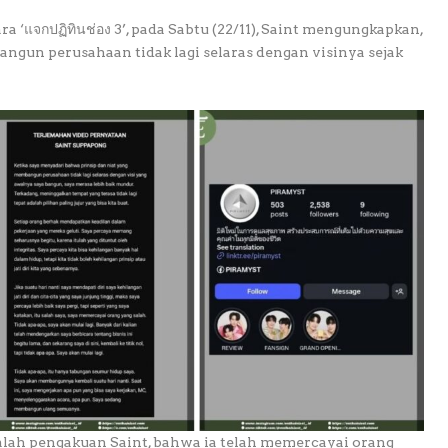
a ‘แจกปฏิทินช่อง 3’, pada Sabtu (22/11), Saint mengungkapkan,
ngun perusahaan tidak lagi selaras dengan visinya sejak
lah pengakuan Saint, bahwa ia telah memercayai orang