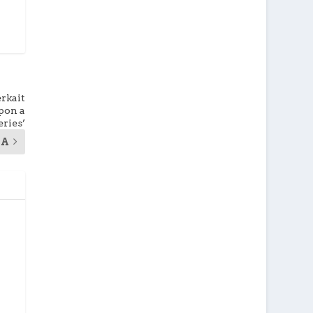
rkait
pon a
ries’
YA