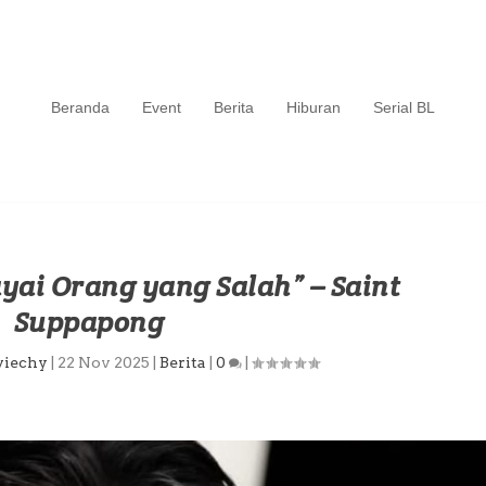
Beranda
Event
Berita
Hiburan
Serial BL
ai Orang yang Salah” – Saint
Suppapong
viechy
|
22 Nov 2025
|
Berita
|
0
|