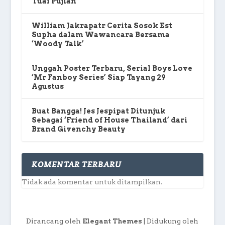
Tuai Pujian
William Jakrapatr Cerita Sosok Est
Supha dalam Wawancara Bersama
‘Woody Talk’
Unggah Poster Terbaru, Serial Boys Love
‘Mr Fanboy Series’ Siap Tayang 29
Agustus
Buat Bangga! Jes Jespipat Ditunjuk
Sebagai ‘Friend of House Thailand’ dari
Brand Givenchy Beauty
KOMENTAR TERBARU
Tidak ada komentar untuk ditampilkan.
Dirancang oleh
| Didukung oleh
Elegant Themes