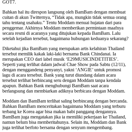
GOT7.
Bahkan hal itu direspon langsung oleh BamBam dengan membuat
cuitan di akun Twitternya, “Tidak apa, mungkin tidak semua orang
tahu tentang usahaku.” Tentu Moddam menuai hujatan dari para
penggemar. Akhirnya Moddam memberikan permintaan maafnya
secara resmi di acaranya yang ditujukan kepada BamBam. Lalu
setelah kejadian tersebut, bagaimana hubungan keduanya sekarang?
Diketahui jika BamBam yang merupakan artis kelahiran Thailand
tersebut memilik kakak laki-laki bernama Bank Chindanai. Ia
merupakan CEO dari label musik ‘E29MUSICINDETITIES’.
Seperti yang terlihat dalam jadwal Chae Show pada Sabtu (12/11),
dengan menggandeng penyanyi, yakni ‘ANGIE’ untuk promosi
lagu di acara tersebut. Bank yang turut diundang dalam acara
tersebut terlihat berbincang seru dengan Moddam tanpa kendala
apapun. Bahkan Bank menghubungi BamBam saat acara
berlangsung dan membiarkan adiknya berbicara dengan Moddam.
Moddam dan BamBam terlihat saling berbincang dengan bercanda.
Bahkan BamBam menceritakan bagaimana Moddam yang terburu
terbang ke Korea agar bisa makan babi panggang dengannya.
BamBam juga mengatakan jika ia memiliki pekerjaan ke Thailand,
namun belum bisa memberitahunya. Selain itu, Moddam dan Bank
juga terlihat berfoto bersama dengan senyum mengembang.