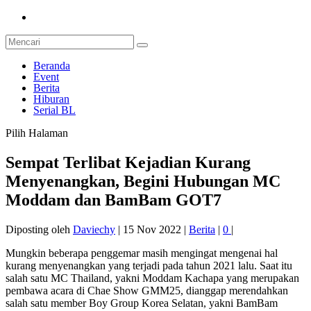
Beranda
Event
Berita
Hiburan
Serial BL
Pilih Halaman
Sempat Terlibat Kejadian Kurang
Menyenangkan, Begini Hubungan MC
Moddam dan BamBam GOT7
Diposting oleh
Daviechy
|
15 Nov 2022
|
Berita
|
0
|
Mungkin beberapa penggemar masih mengingat mengenai hal
kurang menyenangkan yang terjadi pada tahun 2021 lalu. Saat itu
salah satu MC Thailand, yakni Moddam Kachapa yang merupakan
pembawa acara di Chae Show GMM25, dianggap merendahkan
salah satu member Boy Group Korea Selatan, yakni BamBam