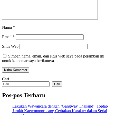
Nama
*
Email
*
Situs Web
Simpan nama, email, dan situs web saya pada peramban ini
untuk komentar saya berikutnya.
Cari
Cari
Pos-pos Terbaru
Lakukan Wawancara dengan ‘Gangway Thailand’, Toptap
Jarukit Kaewmoonrueang Ceritakan Karakter dalam Serial