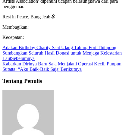
Artists Association’ dipenuhi ucapan belasungkawa dari para
penggemar.
Rest in Peace, Bang Jeab🥀
Membagikan:
Kecepatan:
Adakan Birthday Charity Saat Ulang Tahun, Fort Thitipong
Sumbangkan Seluruh Hasil Donasi untuk Menjaga Kelestarian
Laut
Sebelumnya
Kabarkan Dirinya Baru Saja Menjalani Operasi Kecil, Punpun
Sutatta: “Aku Baik-Baik Saja”
Berikutnya
Tentang Penulis