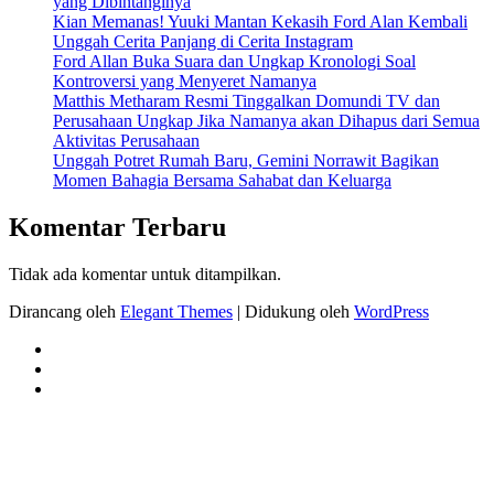
yang Dibintanginya
Kian Memanas! Yuuki Mantan Kekasih Ford Alan Kembali
Unggah Cerita Panjang di Cerita Instagram
Ford Allan Buka Suara dan Ungkap Kronologi Soal
Kontroversi yang Menyeret Namanya
Matthis Metharam Resmi Tinggalkan Domundi TV dan
Perusahaan Ungkap Jika Namanya akan Dihapus dari Semua
Aktivitas Perusahaan
Unggah Potret Rumah Baru, Gemini Norrawit Bagikan
Momen Bahagia Bersama Sahabat dan Keluarga
Komentar Terbaru
Tidak ada komentar untuk ditampilkan.
Dirancang oleh
Elegant Themes
| Didukung oleh
WordPress