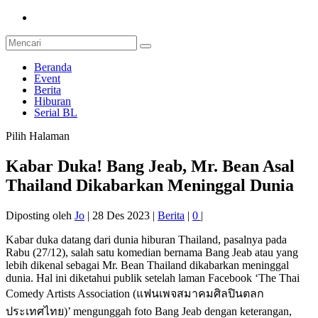
Beranda
Event
Berita
Hiburan
Serial BL
Pilih Halaman
Kabar Duka! Bang Jeab, Mr. Bean Asal
Thailand Dikabarkan Meninggal Dunia
Diposting oleh
Jo
|
28 Des 2023
|
Berita
|
0
|
Kabar duka datang dari dunia hiburan Thailand, pasalnya pada
Rabu (27/12), salah satu komedian bernama Bang Jeab atau yang
lebih dikenal sebagai Mr. Bean Thailand dikabarkan meninggal
dunia. Hal ini diketahui publik setelah laman Facebook ‘The Thai
Comedy Artists Association (แฟนเพจสมาคมศิลปินตลก
ประเทศไทย)’ mengunggah foto Bang Jeab dengan keterangan,