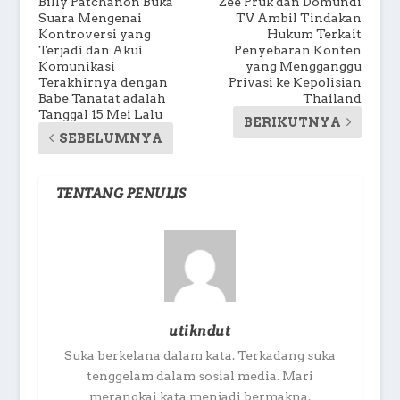
Billy Patchanon Buka
Zee Pruk dan Domundi
Suara Mengenai
TV Ambil Tindakan
Kontroversi yang
Hukum Terkait
Terjadi dan Akui
Penyebaran Konten
Komunikasi
yang Mengganggu
Terakhirnya dengan
Privasi ke Kepolisian
Babe Tanatat adalah
Thailand
Tanggal 15 Mei Lalu
BERIKUTNYA
SEBELUMNYA
TENTANG PENULIS
utikndut
Suka berkelana dalam kata. Terkadang suka
tenggelam dalam sosial media. Mari
merangkai kata menjadi bermakna.