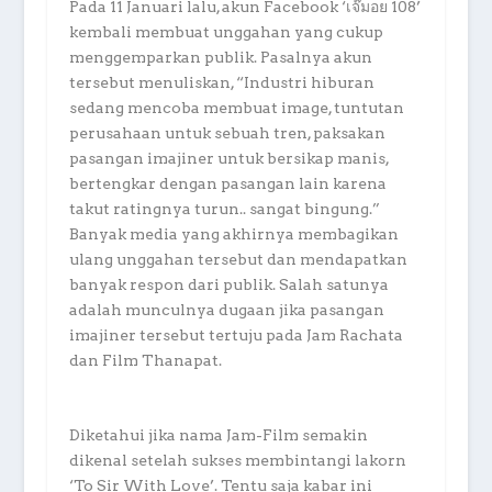
Pada 11 Januari lalu, akun Facebook ‘เจ๊มอย 108’
kembali membuat unggahan yang cukup
menggemparkan publik. Pasalnya akun
tersebut menuliskan, “Industri hiburan
sedang mencoba membuat image, tuntutan
perusahaan untuk sebuah tren, paksakan
pasangan imajiner untuk bersikap manis,
bertengkar dengan pasangan lain karena
takut ratingnya turun.. sangat bingung.”
Banyak media yang akhirnya membagikan
ulang unggahan tersebut dan mendapatkan
banyak respon dari publik. Salah satunya
adalah munculnya dugaan jika pasangan
imajiner tersebut tertuju pada Jam Rachata
dan Film Thanapat.
Diketahui jika nama Jam-Film semakin
dikenal setelah sukses membintangi lakorn
‘To Sir With Love’. Tentu saja kabar ini