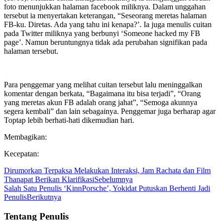
foto menunjukkan halaman facebook miliknya. Dalam unggahan
tersebut ia menyertakan keterangan, “Seseorang meretas halaman
FB-ku. Diretas. Ada yang tahu ini kenapa?’. Ia juga menulis cuitan
pada Twitter miliknya yang berbunyi ‘Someone hacked my FB
page’. Namun beruntungnya tidak ada perubahan signifikan pada
halaman tersebut.
Para penggemar yang melihat cuitan tersebut lalu meninggalkan
komentar dengan berkata, “Bagaimana itu bisa terjadi”, “Orang
yang meretas akun FB adalah orang jahat”, “Semoga akunnya
segera kembali” dan lain sebagainya. Penggemar juga berharap agar
Toptap lebih berhati-hati dikemudian hari.
Membagikan:
Kecepatan:
Dirumorkan Terpaksa Melakukan Interaksi, Jam Rachata dan Film
Thanapat Berikan Klarifikasi
Sebelumnya
Salah Satu Penulis ‘KinnPorsche’, Yokidat Putuskan Berhenti Jadi
Penulis
Berikutnya
Tentang Penulis