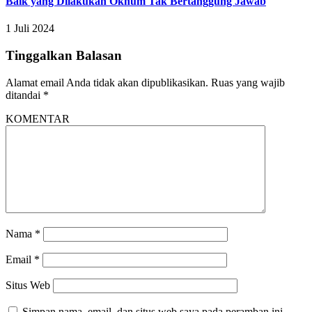
Baik yang Dilakukan Oknum Tak Bertanggung Jawab
1 Juli 2024
Tinggalkan Balasan
Alamat email Anda tidak akan dipublikasikan.
Ruas yang wajib
ditandai
*
KOMENTAR
Nama
*
Email
*
Situs Web
Simpan nama, email, dan situs web saya pada peramban ini