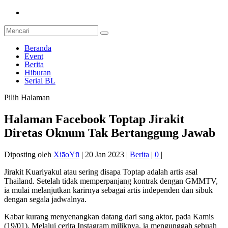
Beranda
Event
Berita
Hiburan
Serial BL
Pilih Halaman
Halaman Facebook Toptap Jirakit
Diretas Oknum Tak Bertanggung Jawab
Diposting oleh
XiāoYū
|
20 Jan 2023
|
Berita
|
0
|
Jirakit Kuariyakul atau sering disapa Toptap adalah artis asal
Thailand. Setelah tidak memperpanjang kontrak dengan GMMTV,
ia mulai melanjutkan karirnya sebagai artis independen dan sibuk
dengan segala jadwalnya.
Kabar kurang menyenangkan datang dari sang aktor, pada Kamis
(19/01). Melalui cerita Instagram miliknya, ia mengunggah sebuah