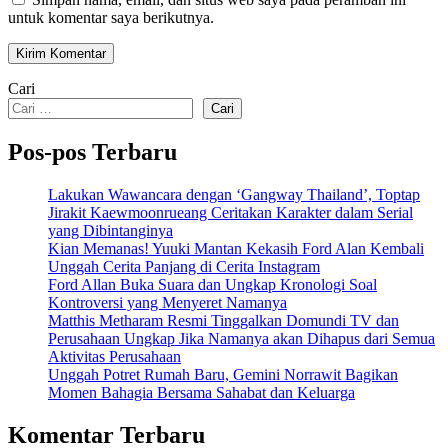
untuk komentar saya berikutnya.
Cari
Cari
Pos-pos Terbaru
Lakukan Wawancara dengan ‘Gangway Thailand’, Toptap
Jirakit Kaewmoonrueang Ceritakan Karakter dalam Serial
yang Dibintanginya
Kian Memanas! Yuuki Mantan Kekasih Ford Alan Kembali
Unggah Cerita Panjang di Cerita Instagram
Ford Allan Buka Suara dan Ungkap Kronologi Soal
Kontroversi yang Menyeret Namanya
Matthis Metharam Resmi Tinggalkan Domundi TV dan
Perusahaan Ungkap Jika Namanya akan Dihapus dari Semua
Aktivitas Perusahaan
Unggah Potret Rumah Baru, Gemini Norrawit Bagikan
Momen Bahagia Bersama Sahabat dan Keluarga
Komentar Terbaru