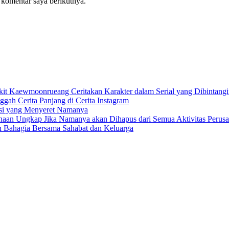
 komentar saya berikutnya.
it Kaewmoonrueang Ceritakan Karakter dalam Serial yang Dibintang
ah Cerita Panjang di Cerita Instagram
rsi yang Menyeret Namanya
aan Ungkap Jika Namanya akan Dihapus dari Semua Aktivitas Perus
 Bahagia Bersama Sahabat dan Keluarga