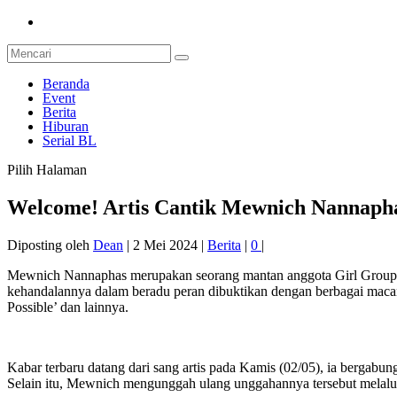
Beranda
Event
Berita
Hiburan
Serial BL
Pilih Halaman
Welcome! Artis Cantik Mewnich Nannap
Diposting oleh
Dean
|
2 Mei 2024
|
Berita
|
0
|
Mewnich Nannaphas merupakan seorang mantan anggota Girl Group BNK
kehandalannya dalam beradu peran dibuktikan dengan berbagai macam
Possible’ dan lainnya.
Kabar terbaru datang dari sang artis pada Kamis (02/05), ia bergabu
Selain itu, Mewnich mengunggah ulang unggahannya tersebut melalui