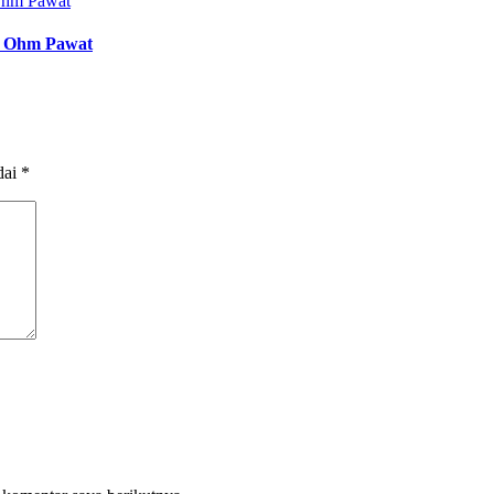
r Ohm Pawat
dai
*