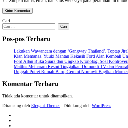
Simpan nama, email, dan situs web saya pada peramban ini untuk
Cari
Cari
Pos-pos Terbaru
Lakukan Wawancara dengan ‘Gangway Thailand’, Toptap Jirak
Kian Memanas! Yuuki Mantan Kekasih Ford Alan Kembali Ungg
Ford Allan Buka Suara dan Ungkap Kronologi Soal Kontrove
Matthis Metharam Resmi Tinggalkan Domundi TV dan Perusah
Unggah Potret Rumah Baru, Gemini Norrawit Bagikan Momen
Komentar Terbaru
Tidak ada komentar untuk ditampilkan.
Dirancang oleh
Elegant Themes
| Didukung oleh
WordPress