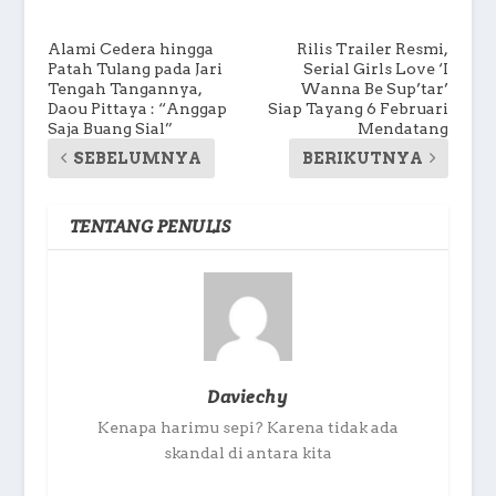
Alami Cedera hingga
Rilis Trailer Resmi,
Patah Tulang pada Jari
Serial Girls Love ‘I
Tengah Tangannya,
Wanna Be Sup’tar’
Daou Pittaya : “Anggap
Siap Tayang 6 Februari
Saja Buang Sial”
Mendatang
SEBELUMNYA
BERIKUTNYA
TENTANG PENULIS
Daviechy
Kenapa harimu sepi? Karena tidak ada
skandal di antara kita