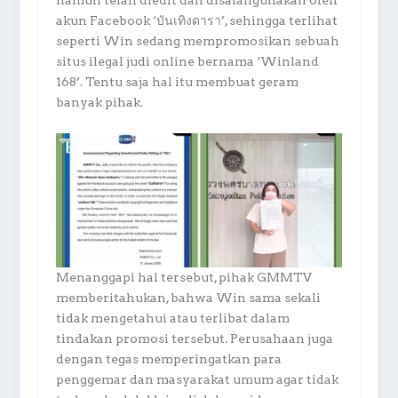
namun telah diedit dan disalahgunakan oleh
akun Facebook ‘บันเทิงดารา’, sehingga terlihat
seperti Win sedang mempromosikan sebuah
situs ilegal judi online bernama ‘Winland
168’. Tentu saja hal itu membuat geram
banyak pihak.
Menanggapi hal tersebut, pihak GMMTV
memberitahukan, bahwa Win sama sekali
tidak mengetahui atau terlibat dalam
tindakan promosi tersebut. Perusahaan juga
dengan tegas memperingatkan para
penggemar dan masyarakat umum agar tidak