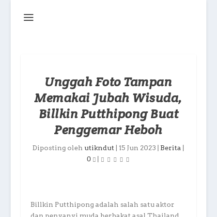
Unggah Foto Tampan
Memakai Jubah Wisuda,
Billkin Putthipong Buat
Penggemar Heboh
Diposting oleh
utikndut
|
15 Jun 2023
|
Berita
|
0
|
Billkin Putthipong adalah salah satu aktor
dan penyanyi muda berbakat asal Thailand.