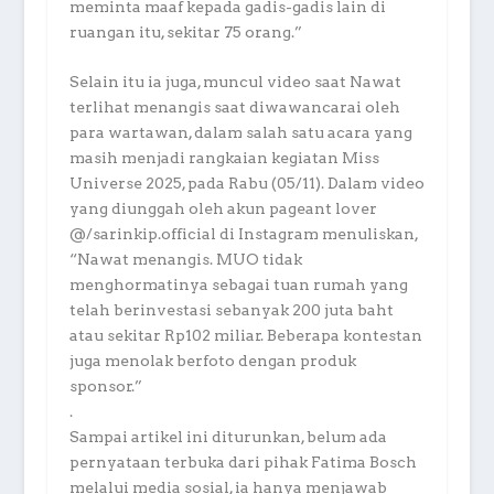
meminta maaf kepada gadis-gadis lain di
ruangan itu, sekitar 75 orang.”
Selain itu ia juga, muncul video saat Nawat
terlihat menangis saat diwawancarai oleh
para wartawan, dalam salah satu acara yang
masih menjadi rangkaian kegiatan Miss
Universe 2025, pada Rabu (05/11). Dalam video
yang diunggah oleh akun pageant lover
@/sarinkip.official di Instagram menuliskan,
“Nawat menangis. MUO tidak
menghormatinya sebagai tuan rumah yang
telah berinvestasi sebanyak 200 juta baht
atau sekitar Rp102 miliar. Beberapa kontestan
juga menolak berfoto dengan produk
sponsor.”
.
Sampai artikel ini diturunkan, belum ada
pernyataan terbuka dari pihak Fatima Bosch
melalui media sosial, ia hanya menjawab