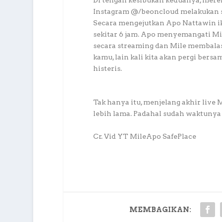
Instagram @/beoncloud melakukan s
Secara mengejutkan Apo Nattawin ik
sekitar 6 jam. Apo menyemangati Mi
secara streaming dan Mile membala
kamu, lain kali kita akan pergi ber
histeris.
Tak hanya itu, menjelang akhir live
lebih lama. Padahal sudah waktuny
Cr. Vid YT MileApo SafePlace
MEMBAGIKAN: