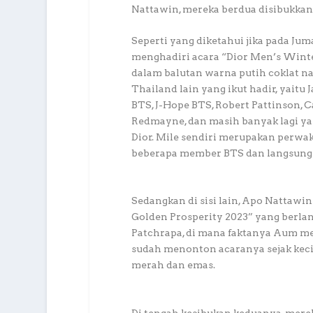
Nattawin, mereka berdua disibukkan
Seperti yang diketahui jika pada Jum
menghadiri acara “Dior Men’s Wint
dalam balutan warna putih coklat na
Thailand lain yang ikut hadir, yaitu
BTS, J-Hope BTS, Robert Pattinson, 
Redmayne, dan masih banyak lagi ya
Dior. Mile sendiri merupakan perwa
beberapa member BTS dan langsung 
Sedangkan di sisi lain, Apo Nattawi
Golden Prosperity 2023” yang berla
Patchrapa, di mana faktanya Aum mer
sudah menonton acaranya sejak kec
merah dan emas.
Di tengah kesibukan keduanya, merek