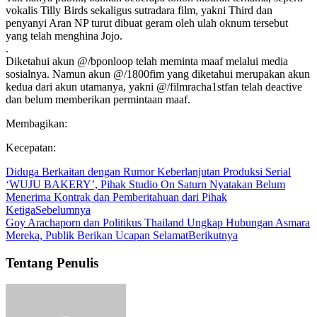
vokalis Tilly Birds sekaligus sutradara film, yakni Third dan
penyanyi Aran NP turut dibuat geram oleh ulah oknum tersebut
yang telah menghina Jojo.
.
Diketahui akun @/bponloop telah meminta maaf melalui media
sosialnya. Namun akun @/1800fim yang diketahui merupakan akun
kedua dari akun utamanya, yakni @/filmracha1stfan telah deactive
dan belum memberikan permintaan maaf.
Membagikan:
Kecepatan:
Diduga Berkaitan dengan Rumor Keberlanjutan Produksi Serial
‘WUJU BAKERY’, Pihak Studio On Saturn Nyatakan Belum
Menerima Kontrak dan Pemberitahuan dari Pihak
Ketiga
Sebelumnya
Goy Arachaporn dan Politikus Thailand Ungkap Hubungan Asmara
Mereka, Publik Berikan Ucapan Selamat
Berikutnya
Tentang Penulis