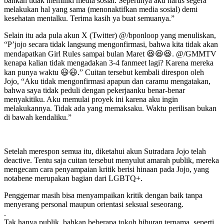
bahkan tidak memiliki media sosial. Sepertinya aku harus segera
melakukan hal yang sama (menonaktifkan media sosial) demi
kesehatan mentalku. Terima kasih ya buat semuanya.”
Selain itu ada pula akun X (Twitter) @/bponloop yang menuliskan,
“P’jojo secara tidak langsung mengonfirmasi, bahwa kita tidak akan
mendapatkan Girl Rules sampai bulan Maret 😆😆😆. @/GMMTV
kenapa kalian tidak mengadakan 3-4 fanmeet lagi? Karena mereka
kan punya waktu 😃😃.” Cuitan tersebut kembali direspon oleh
Jojo, “Aku tidak mengonfirmasi apapun dan caramu mengatakan,
bahwa saya tidak peduli dengan pekerjaanku benar-benar
menyakitiku. Aku memulai proyek ini karena aku ingin
melakukannya. Tidak ada yang memaksaku. Waktu perilisan bukan
di bawah kendaliku.”
Setelah merespon semua itu, diketahui akun Sutradara Jojo telah
deactive. Tentu saja cuitan tersebut menyulut amarah publik, mereka
mengecam cara penyampaian kritik berisi hinaan pada Jojo, yang
notabene merupakan bagian dari LGBTQ+.
Penggemar masih bisa menyampaikan kritik dengan baik tanpa
menyerang personal maupun orientasi seksual seseorang.
.
Tak hanya publik, bahkan beberapa tokoh hiburan ternama, seperti