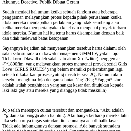
Sudah menjadi hal umum ketika sebuah fandom atau beberapa
penggemar, melayangkan protes kepada pihak perusahaan ketika
idola mereka mendapatkan perlakuan yang tidak seimbang atau
ketika mereka mempertanyakan kejelasan mengenai proyek terbaru
idola mereka. Namun hal itu tentu harus disampaikan dengan baik
dan tidak melewati batas kesopanan.
Sayangnya kejadian tak menyenangkan tersebut harus dialami oleh
salah satu sutradara di bawah manajemen GMMTV, yakni Jojo
Tichakorn. Diawali oleh salah satu akun X (Twitter) penggemar
@/1800fim, yang melayangkan protes mengenai proyek serial Girls
Love ‘GIRLS RULES’ yang belum memiliki perkembangan lagi,
setelah dikabarkan proses syuting masih tersisa 2Q. Namun akun
tersebut menghina Jojo dengan sebutan ‘fag’ (Fag *Faggot* slur
adalah istilah penghinaan yang sangat kasar dan ditujukan kepada
laki-laki gay atau mereka yang dianggap tidak maskulin).
Jojo telah merespon cuitan tersebut dan mengatakan, “Aku adalah
f*g dan aku bangga akan hal itu :). Aku hanya berharap mereka tahu
jika sebenarnya tugas sutradara itu semuanya ada di balik layar.
Tidak ada hubungannya dengan promosi. Ada banyak sutradara