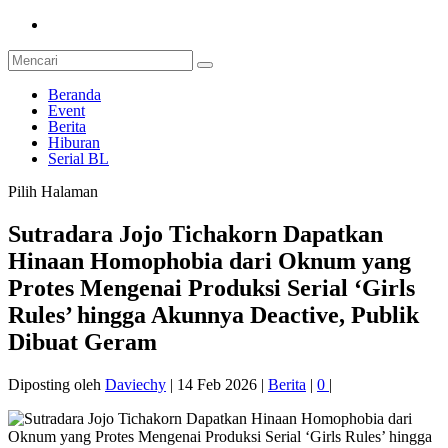
Beranda
Event
Berita
Hiburan
Serial BL
Pilih Halaman
Sutradara Jojo Tichakorn Dapatkan
Hinaan Homophobia dari Oknum yang
Protes Mengenai Produksi Serial ‘Girls
Rules’ hingga Akunnya Deactive, Publik
Dibuat Geram
Diposting oleh
Daviechy
|
14 Feb 2026
|
Berita
|
0
|