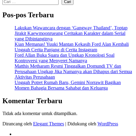
Cari
Pos-pos Terbaru
Lakukan Wawancara dengan ‘Gangway Thailand’, Toptap
Jirakit Kaewmoonrueang Ceritakan Karakter dalam Serial
yang Dibintanginya
Kian Memanas! Yuuki Mantan Kekasih Ford Alan Kembali
Unggah Cerita Panjang di Cerita Instagram
Ford Allan Buka Suara dan Ungkap Kronologi Soal
Kontroversi yang Menyeret Namanya
Matthis Metharam Resmi Tinggalkan Domundi TV dan
Perusahaan Ungkap Jika Namanya akan Dihapus dari Semua
Aktivitas Perusahaan
Unggah Potret Rumah Baru, Gemini Norrawit Bagikan
Momen Bahagia Bersama Sahabat dan Keluarga
Komentar Terbaru
Tidak ada komentar untuk ditampilkan.
Dirancang oleh
Elegant Themes
| Didukung oleh
WordPress