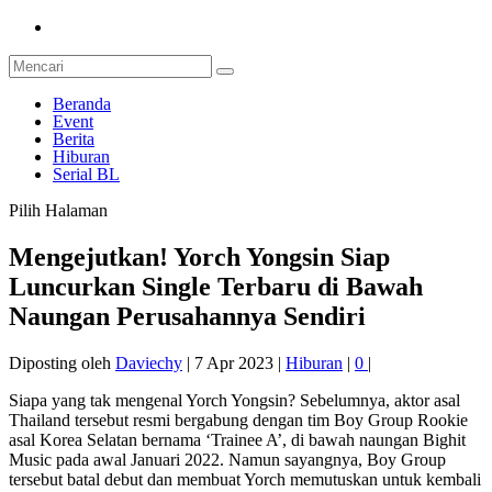
Beranda
Event
Berita
Hiburan
Serial BL
Pilih Halaman
Mengejutkan! Yorch Yongsin Siap
Luncurkan Single Terbaru di Bawah
Naungan Perusahannya Sendiri
Diposting oleh
Daviechy
|
7 Apr 2023
|
Hiburan
|
0
|
Siapa yang tak mengenal Yorch Yongsin? Sebelumnya, aktor asal
Thailand tersebut resmi bergabung dengan tim Boy Group Rookie
asal Korea Selatan bernama ‘Trainee A’, di bawah naungan Bighit
Music pada awal Januari 2022. Namun sayangnya, Boy Group
tersebut batal debut dan membuat Yorch memutuskan untuk kembali