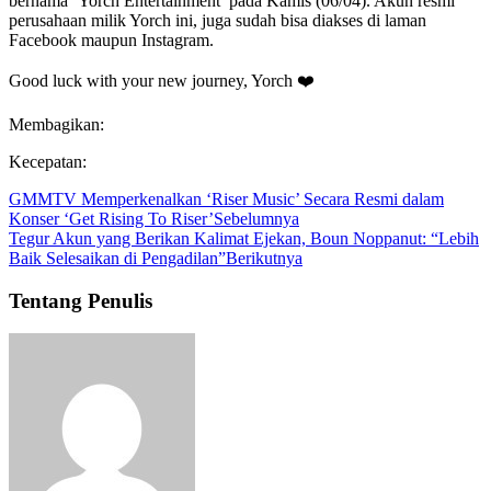
bernama ‘Yorch Entertainment’ pada Kamis (06/04). Akun resmi
perusahaan milik Yorch ini, juga sudah bisa diakses di laman
Facebook maupun Instagram.
Good luck with your new journey, Yorch ❤️
Membagikan:
Kecepatan:
GMMTV Memperkenalkan ‘Riser Music’ Secara Resmi dalam
Konser ‘Get Rising To Riser’
Sebelumnya
Tegur Akun yang Berikan Kalimat Ejekan, Boun Noppanut: “Lebih
Baik Selesaikan di Pengadilan”
Berikutnya
Tentang Penulis