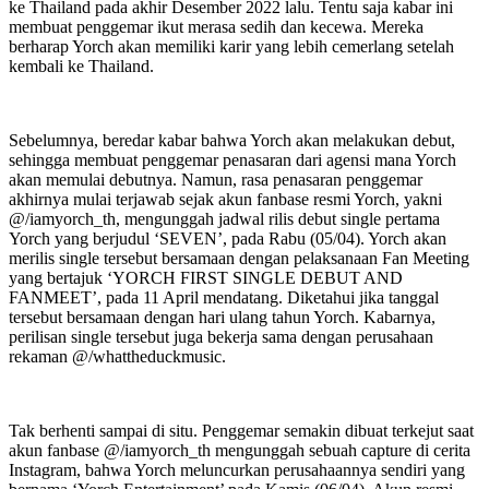
ke Thailand pada akhir Desember 2022 lalu. Tentu saja kabar ini
membuat penggemar ikut merasa sedih dan kecewa. Mereka
berharap Yorch akan memiliki karir yang lebih cemerlang setelah
kembali ke Thailand.
Sebelumnya, beredar kabar bahwa Yorch akan melakukan debut,
sehingga membuat penggemar penasaran dari agensi mana Yorch
akan memulai debutnya. Namun, rasa penasaran penggemar
akhirnya mulai terjawab sejak akun fanbase resmi Yorch, yakni
@/iamyorch_th, mengunggah jadwal rilis debut single pertama
Yorch yang berjudul ‘SEVEN’, pada Rabu (05/04). Yorch akan
merilis single tersebut bersamaan dengan pelaksanaan Fan Meeting
yang bertajuk ‘YORCH FIRST SINGLE DEBUT AND
FANMEET’, pada 11 April mendatang. Diketahui jika tanggal
tersebut bersamaan dengan hari ulang tahun Yorch. Kabarnya,
perilisan single tersebut juga bekerja sama dengan perusahaan
rekaman @/whattheduckmusic.
Tak berhenti sampai di situ. Penggemar semakin dibuat terkejut saat
akun fanbase @/iamyorch_th mengunggah sebuah capture di cerita
Instagram, bahwa Yorch meluncurkan perusahaannya sendiri yang