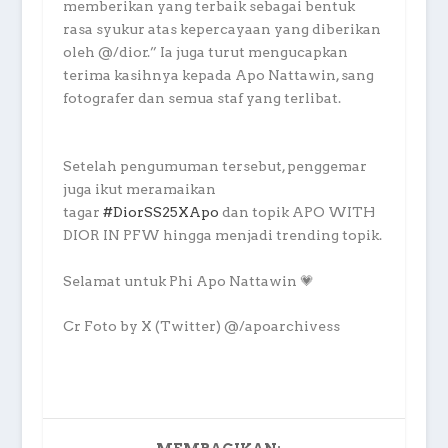
memberikan yang terbaik sebagai bentuk
rasa syukur atas kepercayaan yang diberikan
oleh @/dior.” Ia juga turut mengucapkan
terima kasihnya kepada Apo Nattawin, sang
fotografer dan semua staf yang terlibat.
Setelah pengumuman tersebut, penggemar
juga ikut meramaikan
tagar
#DiorSS25XApo
dan topik APO WITH
DIOR IN PFW hingga menjadi trending topik.
Selamat untuk Phi Apo Nattawin 💗
Cr Foto by X (Twitter) @/apoarchivess