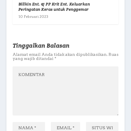
Billkin Ent. & PP Krit Ent. Keluarkan
Peringatan Keras untuk Penggemar
10 Februari 2023
Tinggalkan Balasan
Alamat email Anda tidak akan dipublikasikan.
Ruas
yang wajib ditandai
*