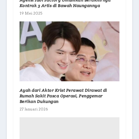
Kontrak 3 Artis di Bawah Naungannya
19 Mei 2025
Ayah dari Aktor Krist Perawat Dirawat di
Rumah Sakit Pasca Operasi, Penggemar
Berikan Dukungan
27 Januari 2026