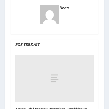
Dean
POS TERKAIT
Agensi Idol Factory Umumkan Berakhirnya