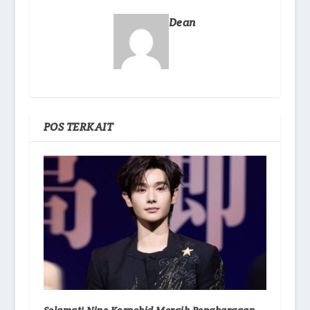
Dean
POS TERKAIT
Selamat! Nine Kornchid Meraih Penghargaan