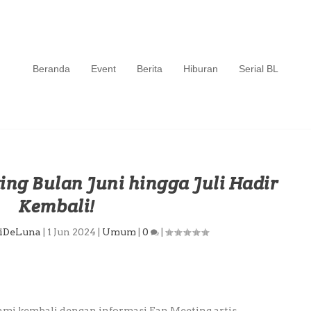
Beranda
Event
Berita
Hiburan
Serial BL
ing Bulan Juni hingga Juli Hadir
Kembali!
eiDeLuna
|
1 Jun 2024
|
Umum
|
0
|
kami kembali dengan informasi Fan Meeting artis