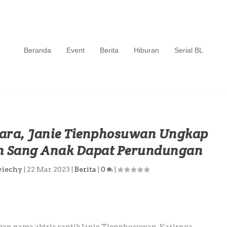
Beranda
Event
Berita
Hiburan
Serial BL
ara, Janie Tienphosuwan Ungkap
n Sang Anak Dapat Perundungan
viechy
|
22 Mar 2023
|
Berita
|
0
|
an nama aktris cantik Janie Tienphosuwan. Karirnya