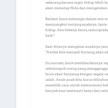
sekarang karena ingin hidup lebih la
akan menatap Nola dan mengatakan 
Bahkan Janie menangis dalam sesi wa
menyangkut tentang anaknya. Janie 
hidup. Aku bekerja keras, menciptak
baik.”
Saat ditanya mengenai anaknya yan
“Ketika kita menjadi bintang, akan a
Itu normal, Janie membiarkannya sep
sekelompok orang yang mengganggu 
Janie akan berjuang dengan segala c
salah. Anak-anak kita harus dilindungi
memiliki cara untuk melawanmu bahk
banyak atau melewati batas dan set