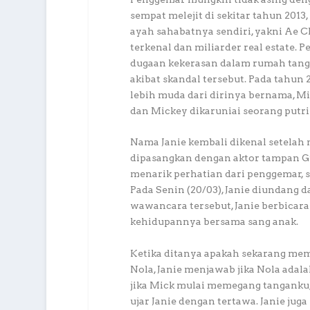
sempat melejit di sekitar tahun 2013
ayah sahabatnya sendiri, yakni Ae
terkenal dan miliarder real estate. 
dugaan kekerasan dalam rumah tangg
akibat skandal tersebut. Pada tahun 
lebih muda dari dirinya bernama, Mi
dan Mickey dikaruniai seorang putri
Nama Janie kembali dikenal setelah
dipasangkan dengan aktor tampan G
menarik perhatian dari penggemar, s
Pada Senin (20/03), Janie diundan
wawancara tersebut, Janie berbica
kehidupannya bersama sang anak.
Ketika ditanya apakah sekarang me
Nola, Janie menjawab jika Nola ada
jika Mick mulai memegang tanganku, 
ujar Janie dengan tertawa. Janie jug