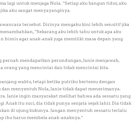
ma lagi untuk menjaga Nola. “Setiap aku bangun tidur, aku
jika aku sangat menyayanginya.
wancara tersebut. Dirinya mengaku kini lebih sensitif jika
menambahkan, “Sekarang aku lebih tahu untuk apa aku
an bisnis agar anak-anak juga memiliki masa depan yang
g pernah mendapatkan perundungan, Janie menjawab,
da orang yang mencintai dan tidak mencintai kita.
anjang waktu, tetapi ketika putriku bertemu dengan
dan menyentuh Nola, Janie tidak dapat menerimanya.
ara. Janie ingin masyarakat melihat bahwa ada sesuatu yang
 Anak itu suci, dia tidak punya senjata sejak lahir. Dia tidak
an di ujung kukunya. Jangan menyentuh sesuatu terlalu
iap ibu harus membela anak-anaknya.”