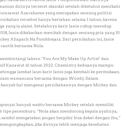
, namun dirinya terseret skandal setelah diketahui menikahi
 Chonsawat Asavahame yang merupakan seorang politisi
Pernikahan tersebut hanya bertahan selama 1 tahun, karena
a yang ia alami. Setelahnya karir Janie cukup meredup
2018, Janie dikabarkan menikah dengan seorang pria yang 10
ckey Allapach Na Pombhejara. Dari pernikahan ini, Janie
 cantik bernama Nola.
 membintangi lakorn ‘You Are My Make Up Artist’ dan
ulf Kanawut di tahun 2022. Chemistry keduanya mampu
ehingga lambat laun karir Janie juga kembali ke permukaan.
g dalam wawancara bersama dengan Woody. Dalam
ra banyak hal mengenai pernikahannya dengan Mickey dan
mpunyai banyak waktu bersama Mickey setelah memiliki
lah tipe pecemburu. “Nola akan mendorong kepala ayahnya,
sambil mengatakan jangan berpikir bisa dekat dengan ibu,”
a mengungkapkan, jika dirinya lebih menjaga kesehatan