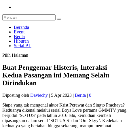
Beranda
Event
Berita
Hiburan
Serial BL
Pilih Halaman
Buat Penggemar Histeris, Interaksi
Kedua Pasangan ini Memang Selalu
Dirindukan
Diposting oleh
Daviechy
|
5 Apr 2023
|
Berita
|
0
|
Siapa yang tak mengenal aktor Krist Perawat dan Singto Prachaya?
Keduanya dikenal melalui serial Boys Love pertama GMMTV yang
berjudul ‘SOTUS’ pada tahun 2016 lalu, kemudian kembali
dipasangkan dalam serial ‘SOTUS S’ dan ‘Our Skyy’. Kedekatan
keduanya yang bertahan hingga sekarang, mampu membuat