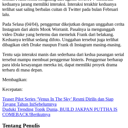
keduanya jarang memiliki interaksi. Interaksi terakhir keduanya
terlihat saat saling berbalas cuitan di Twitter pada bulan Februari
lalu.
Pada Selasa (04/04), penggemar dikejutkan dengan unggahan cerita
Instagram dari aktris Mook Worranit. Pasalnya ia mengunggah
video Drake yang bertemu dan memeluk Frank dari belakang.
Keduanya terlihat sedang difoto. Unggahan tersebut juga terlihat
dibagikan oleh Drake maupun Frank di Instagram masing-masing.
Tentu saja interaksi manis dan sederhana dari kedua pasangan serial
tersebut mampu membuat penggemar histeris. Penggemar berharap
para idola kesayangan mereka ini, dapat memiliki proyek drama
terbaru di masa depan.
Membagikan:
Kecepatan:
Teaser Pilot Series ‘Venus In The Sky’ Resmi Dirilis dan Siap
Tayang Tahun Ini
Sebelumnya
Duduki Trending Topik Dunia, BUILD JAKPAN PUTTHA IS
COMEBACK!
Berikutnya
Tentang Penulis