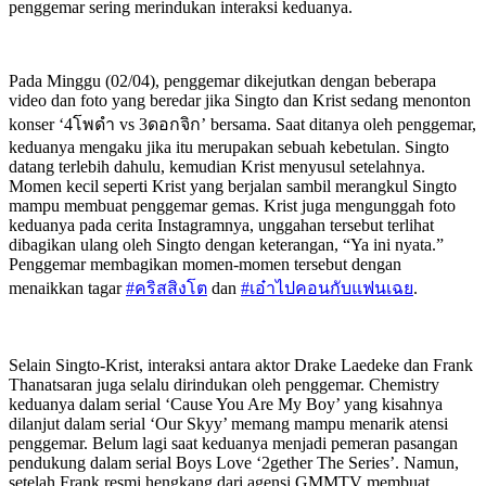
penggemar sering merindukan interaksi keduanya.
Pada Minggu (02/04), penggemar dikejutkan dengan beberapa
video dan foto yang beredar jika Singto dan Krist sedang menonton
konser ‘4โพดำ vs 3ดอกจิก’ bersama. Saat ditanya oleh penggemar,
keduanya mengaku jika itu merupakan sebuah kebetulan. Singto
datang terlebih dahulu, kemudian Krist menyusul setelahnya.
Momen kecil seperti Krist yang berjalan sambil merangkul Singto
mampu membuat penggemar gemas. Krist juga mengunggah foto
keduanya pada cerita Instagramnya, unggahan tersebut terlihat
dibagikan ulang oleh Singto dengan keterangan, “Ya ini nyata.”
Penggemar membagikan momen-momen tersebut dengan
menaikkan tagar
#คริสสิงโต
dan
#เอ๋าไปคอนกับแฟนเฉย
.
Selain Singto-Krist, interaksi antara aktor Drake Laedeke dan Frank
Thanatsaran juga selalu dirindukan oleh penggemar. Chemistry
keduanya dalam serial ‘Cause You Are My Boy’ yang kisahnya
dilanjut dalam serial ‘Our Skyy’ memang mampu menarik atensi
penggemar. Belum lagi saat keduanya menjadi pemeran pasangan
pendukung dalam serial Boys Love ‘2gether The Series’. Namun,
setelah Frank resmi hengkang dari agensi GMMTV membuat