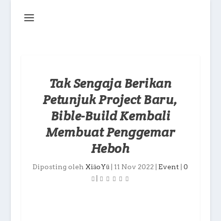
Tak Sengaja Berikan
Petunjuk Project Baru,
Bible-Build Kembali
Membuat Penggemar
Heboh
Diposting oleh
XiāoYū
|
11 Nov 2022
|
Event
|
0
|