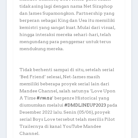
tidak asing lagi dengan nama Net Siraphop
dan James Supamongkon. Partnership yang
berperan sebagai King dan Uea itu memiliki
kemistri yang sangat kuat. Mulai dari visual,
hingga interaksi mereka sehari-hari, telah
mengundang para penggemar untuk terus
mendukung mereka.
Tidak berhenti sampai di situ, setelah serial
‘Bed Friend’ selesai, Net-James masih
memiliki beberapa proyek serial lain dari
Mandee Channel, salah satunya ‘Love Upon
A Time
#ภพเธอ
’ bergenre Historical yang
diumumkan melalui
#DMDLINEUP2023
pada
Desember 2022 lalu. Senin (05/06), proyek
serial Boys Love tersebut telah merilis Pilot
Trailernya di kanal YouTube Mandee
Channel.