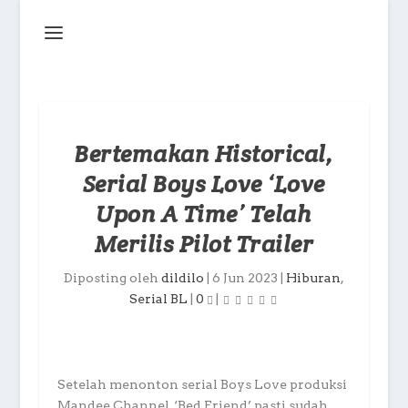
Bertemakan Historical,
Serial Boys Love ‘Love
Upon A Time’ Telah
Merilis Pilot Trailer
Diposting oleh
dildilo
|
6 Jun 2023
|
Hiburan
,
Serial BL
|
0
|
Setelah menonton serial Boys Love produksi
Mandee Channel, ‘Bed Friend’ pasti sudah