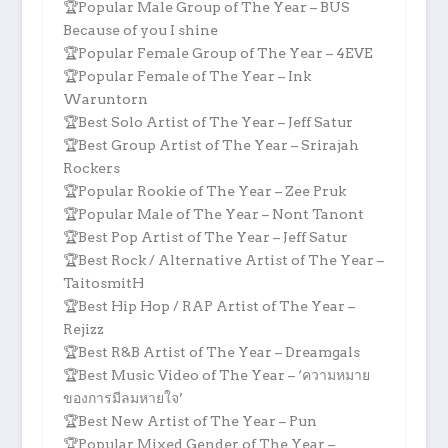
🏆Popular Male Group of The Year – BUS
Because of you I shine
🏆Popular Female Group of The Year – 4EVE
🏆Popular Female of The Year – Ink
Waruntorn
🏆Best Solo Artist of The Year – Jeff Satur
🏆Best Group Artist of The Year – Srirajah
Rockers
🏆Popular Rookie of The Year – Zee Pruk
🏆Popular Male of The Year – Nont Tanont
🏆Best Pop Artist of The Year – Jeff Satur
🏆Best Rock / Alternative Artist of The Year –
TaitosmitH
🏆Best Hip Hop / RAP Artist of The Year –
Rejizz
🏆Best R&B Artist of The Year – Dreamgals
🏆Best Music Video of The Year – ‘ความหมาย
ของการมีลมหายใจ’
🏆Best New Artist of The Year – Pun
🏆Popular Mixed Gender of The Year –