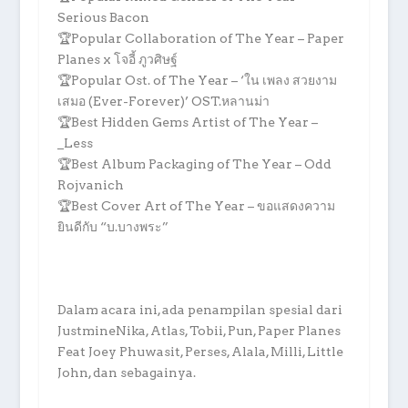
Serious Bacon
🏆Popular Collaboration of The Year – Paper
Planes x โจอี้ ภูวศิษฐ์
🏆Popular Ost. of The Year – ‘ใน เพลง สวยงาม
เสมอ (Ever-Forever)’ OST.หลานม่า
🏆Best Hidden Gems Artist of The Year –
_Less
🏆Best Album Packaging of The Year – Odd
Rojvanich
🏆Best Cover Art of The Year – ขอแสดงความ
ยินดีกับ “บ.บางพระ”
Dalam acara ini, ada penampilan spesial dari
JustmineNika, Atlas, Tobii, Pun, Paper Planes
Feat Joey Phuwasit, Perses, Alala, Milli, Little
John, dan sebagainya.