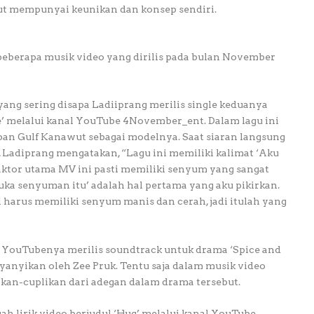
but mempunyai keunikan dan konsep sendiri.
eberapa musik video yang dirilis pada bulan November
 yang sering disapa Ladiiprang merilis single keduanya
le’ melalui kanal YouTube 4November_ent. Dalam lagu ini
an Gulf Kanawut sebagai modelnya. Saat siaran langsung
, Ladiprang mengatakan, “Lagu ini memiliki kalimat ‘Aku
i aktor utama MV ini pasti memiliki senyum yang sangat
uka senyuman itu’ adalah hal pertama yang aku pikirkan.
harus memiliki senyum manis dan cerah, jadi itulah yang
nal YouTubenya merilis soundtrack untuk drama ‘Spice and
 dinyanyikan oleh Zee Pruk. Tentu saja dalam musik video
kan-cuplikan dari adegan dalam drama tersebut.
ah lirik video berjudul ‘Hug’ melalui kanal YouTube