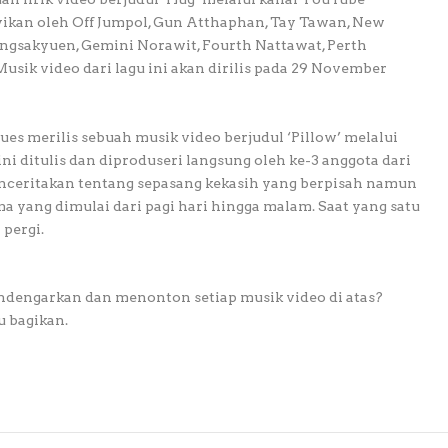
an oleh Off Jumpol, Gun Atthaphan, Tay Tawan, New
ngsakyuen, Gemini Norawit, Fourth Nattawat, Perth
ik video dari lagu ini akan dirilis pada 29 November
Blues merilis sebuah musik video berjudul ‘Pillow’ melalui
i ditulis dan diproduseri langsung oleh ke-3 anggota dari
menceritakan tentang sepasang kekasih yang berpisah namun
a yang dimulai dari pagi hari hingga malam. Saat yang satu
 pergi.
dengarkan dan menonton setiap musik video di atas?
u bagikan.