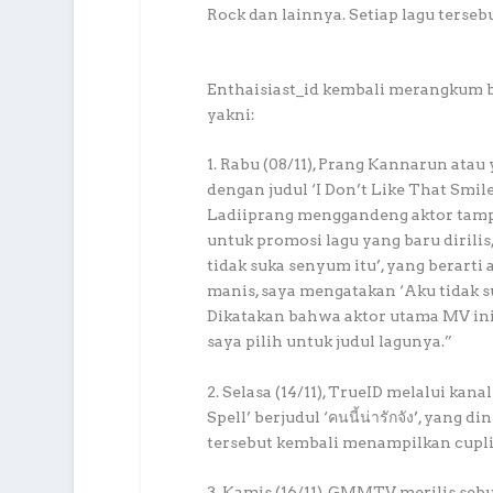
Rock dan lainnya. Setiap lagu terse
Enthaisiast_id kembali merangkum b
yakni:
1. Rabu (08/11), Prang Kannarun atau
dengan judul ‘I Don’t Like That Smi
Ladiiprang menggandeng aktor tamp
untuk promosi lagu yang baru dirilis
tidak suka senyum itu’, yang berart
manis, saya mengatakan ‘Aku tidak s
Dikatakan bahwa aktor utama MV ini 
saya pilih untuk judul lagunya.”
2. Selasa (14/11), TrueID melalui ka
Spell’ berjudul ‘คนนี้น่ารักจัง’, yang
tersebut kembali menampilkan cupli
3. Kamis (16/11), GMMTV merilis sebu