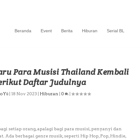
Beranda
Event
Berita
Hiburan
Serial BL
aru Para Musisi Thailand Kembali
Berikut Daftar Judulnya
āoYū
|
18 Nov 2023
|
Hiburan
|
0
|
gi setiap orang, apalagi bagi para musisi, penyanyi dan
. Ada berbagai genre musik, seperti Hip Hop, Pop, Hindie,