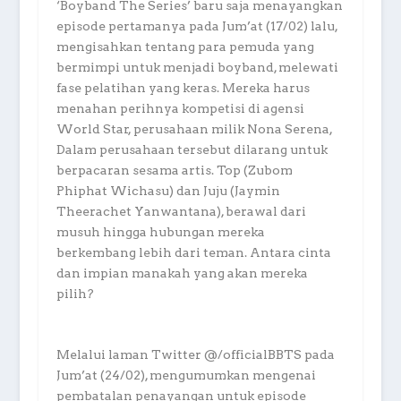
‘Boyband The Series’ baru saja menayangkan
episode pertamanya pada Jum’at (17/02) lalu,
mengisahkan tentang para pemuda yang
bermimpi untuk menjadi boyband, melewati
fase pelatihan yang keras. Mereka harus
menahan perihnya kompetisi di agensi
World Star, perusahaan milik Nona Serena,
Dalam perusahaan tersebut dilarang untuk
berpacaran sesama artis. Top (Zubom
Phiphat Wichasu) dan Juju (Jaymin
Theerachet Yanwantana), berawal dari
musuh hingga hubungan mereka
berkembang lebih dari teman. Antara cinta
dan impian manakah yang akan mereka
pilih?
Melalui laman Twitter @/officialBBTS pada
Jum’at (24/02), mengumumkan mengenai
pembatalan penayangan untuk episode