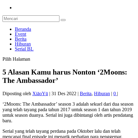
Beranda
Event
Berita
Hiburan
Serial BL
Pilih Halaman
5 Alasan Kamu harus Nonton ‘2Moons:
The Ambassador’
Diposting oleh
XiāoYū
|
31 Des 2022
|
Berita
,
Hiburan
|
0
|
‘2Moons: The Ambassador’ season 3 adalah sekuel dari dua season
yang telah tayang pada tahun 2017 untuk season 1 dan tahun 2019
untuk season duanya. Serial ini juga dibintangi oleh artis pendatang
baru.
Serial yang telah tayang perdana pada Oktober lalu dan telah
mencapai final episode ini menarik perhatian para penggemar.