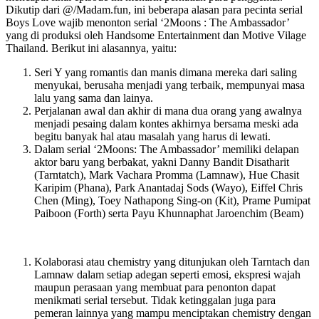
Dikutip dari @/Madam.fun, ini beberapa alasan para pecinta serial
Boys Love wajib menonton serial ‘2Moons : The Ambassador’
yang di produksi oleh Handsome Entertainment dan Motive Vilage
Thailand. Berikut ini alasannya, yaitu:
Seri Y yang romantis dan manis dimana mereka dari saling
menyukai, berusaha menjadi yang terbaik, mempunyai masa
lalu yang sama dan lainya.
Perjalanan awal dan akhir di mana dua orang yang awalnya
menjadi pesaing dalam kontes akhirnya bersama meski ada
begitu banyak hal atau masalah yang harus di lewati.
Dalam serial ‘2Moons: The Ambassador’ memiliki delapan
aktor baru yang berbakat, yakni Danny Bandit Disatharit
(Tarntatch), Mark Vachara Promma (Lamnaw), Hue Chasit
Karipim (Phana), Park Anantadaj Sods (Wayo), Eiffel Chris
Chen (Ming), Toey Nathapong Sing-on (Kit), Prame Pumipat
Paiboon (Forth) serta Payu Khunnaphat Jaroenchim (Beam)
Kolaborasi atau chemistry yang ditunjukan oleh Tarntach dan
Lamnaw dalam setiap adegan seperti emosi, ekspresi wajah
maupun perasaan yang membuat para penonton dapat
menikmati serial tersebut. Tidak ketinggalan juga para
pemeran lainnya yang mampu menciptakan chemistry dengan