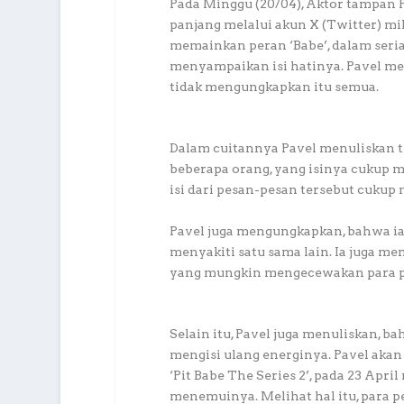
Pada Minggu (20/04), Aktor tampan
panjang melalui akun X (Twitter) mi
memainkan peran ‘Babe’, dalam serial
menyampaikan isi hatinya. Pavel meng
tidak mengungkapkan itu semua.
Dalam cuitannya Pavel menuliskan 
beberapa orang, yang isinya cukup 
isi dari pesan-pesan tersebut cukup
Pavel juga mengungkapkan, bahwa ia
menyakiti satu sama lain. Ia juga m
yang mungkin mengecewakan para pen
Selain itu, Pavel juga menuliskan, b
mengisi ulang energinya. Pavel aka
‘Pit Babe The Series 2’, pada 23 Apr
menemuinya. Melihat hal itu, par