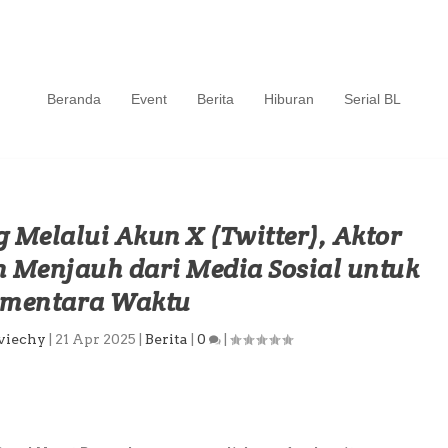
Beranda
Event
Berita
Hiburan
Serial BL
g Melalui Akun X (Twitter), Aktor
n Menjauh dari Media Sosial untuk
ementara Waktu
viechy
|
21 Apr 2025
|
Berita
|
0
|