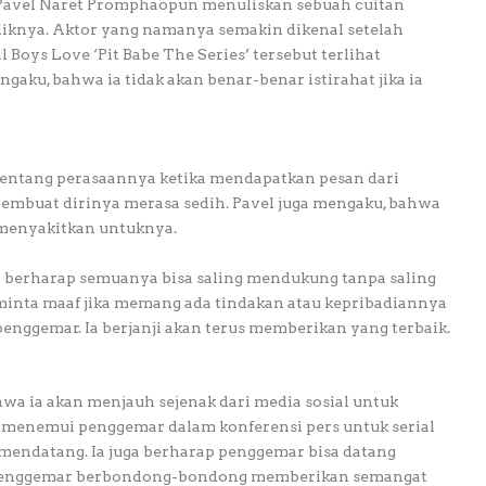
 Pavel Naret Promphaopun menuliskan sebuah cuitan
liknya. Aktor yang namanya semakin dikenal setelah
 Boys Love ‘Pit Babe The Series’ tersebut terlihat
aku, bahwa ia tidak akan benar-benar istirahat jika ia
tentang perasaannya ketika mendapatkan pesan dari
membuat dirinya merasa sedih. Pavel juga mengaku, bahwa
 menyakitkan untuknya.
 berharap semuanya bisa saling mendukung tanpa saling
eminta maaf jika memang ada tindakan atau kepribadiannya
ggemar. Ia berjanji akan terus memberikan yang terbaik.
ahwa ia akan menjauh sejenak dari media sosial untuk
n menemui penggemar dalam konferensi pers untuk serial
il mendatang. Ia juga berharap penggemar bisa datang
a penggemar berbondong-bondong memberikan semangat