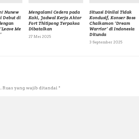
! Nunew
Mengalami Cedera pada
Situasi Dinilai Tidak
 Debut di
Kaki, Jadwal Kerja Aktor
Kondusif, Konser Boss
dengan
Fort Thitipong Terpaksa
Chaikamon ‘Dream
 ‘Leave Me
Dibatalkan
Warrior’ di Indonesia
’
Ditunda
27 Mei 2025
3 September 2025
.
Ruas yang wajib ditandai
*