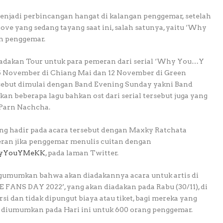
enjadi perbincangan hangat di kalangan penggemar, setelah
ve yang sedang tayang saat ini, salah satunya, yaitu ‘Why
n penggemar.
gadakan Tour untuk para pemeran dari serial ‘Why You…Y
5 November di Chiang Mai dan 12 November di Green
sebut dimulai dengan Band Evening Sunday yakni Band
n beberapa lagu bahkan ost dari serial tersebut juga yang
 Parn Nachcha.
g hadir pada acara tersebut dengan Maxky Ratchata
ran jika penggemar menulis cuitan dengan
yYouYMeKK
, pada laman Twitter.
ngumumkan bahwa akan diadakannya acara untuk artis di
ANS DAY 2022’, yang akan diadakan pada Rabu (30/11), di
si dan tidak dipungut biaya atau tiket, bagi mereka yang
 diumumkan pada Hari ini untuk 600 orang penggemar.