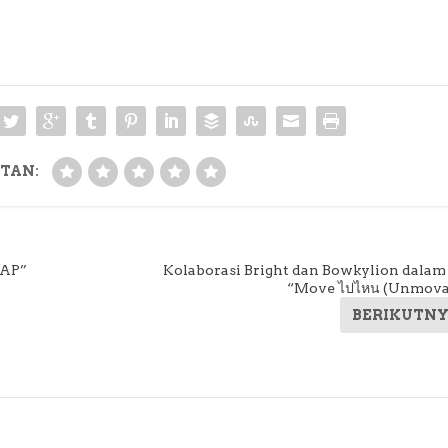
TAN:
GAP”
Kolaborasi Bright dan Bowkylion dalam
“Move ไปไหน (Unmova
BERIKUTN