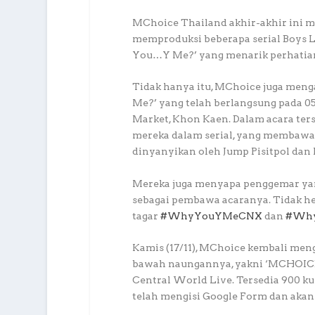
MChoice Thailand akhir-akhir ini m
memproduksi beberapa serial Boys Lo
You…Y Me?’ yang menarik perhatia
Tidak hanya itu, MChoice juga men
Me?’ yang telah berlangsung pada 0
Market, Khon Kaen. Dalam acara ter
mereka dalam serial, yang membawaka
dinyanyikan oleh Jump Pisitpol dan
Mereka juga menyapa penggemar yan
sebagai pembawa acaranya. Tidak he
tagar
#WhyYouYMeCNX
dan
#Wh
Kamis (17/11), MChoice kembali me
bawah naungannya, yakni ‘MCHOICE F
Central World Live. Tersedia 900 kur
telah mengisi Google Form dan akan