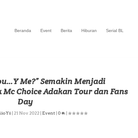
Beranda
Event
Berita
Hiburan
Serial BL
ou…Y Me?” Semakin Menjadi
k Mc Choice Adakan Tour dan Fans
Day
iāoYū
|
21 Nov 2022
|
Event
|
0
|