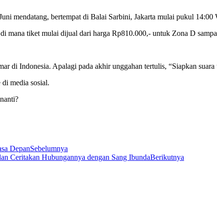
3 Juni mendatang, bertempat di Balai Sarbini, Jakarta mulai pukul 14:00
juga, di mana tiket mulai dijual dari harga Rp810.000,- untuk Zona D sa
ar di Indonesia. Apalagi pada akhir unggahan tertulis, “Siapkan suara 
di media sosial.
nanti?
asa Depan
Sebelumnya
dan Ceritakan Hubungannya dengan Sang Ibunda
Berikutnya