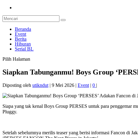
Beranda
Event
Berita
Hiburan
Serial BL
Pilih Halaman
Siapkan Tabunganmu! Boys Group ‘PERSE
Diposting oleh
utikndut
|
9 Mei 2026
|
Event
|
0
|
Siapa yang tak kenal Boys Group PERSES untuk para penggemar mu
Pluggy.
Setelah sebelumnya merilis teaser yang berisi informasi Fancon di Ja