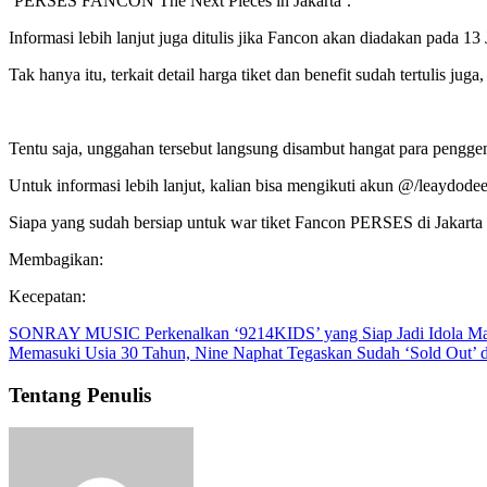
‘PERSES FANCON The Next Pieces in Jakarta’.
Informasi lebih lanjut juga ditulis jika Fancon akan diadakan pada 1
Tak hanya itu, terkait detail harga tiket dan benefit sudah tertulis 
Tentu saja, unggahan tersebut langsung disambut hangat para penggem
Untuk informasi lebih lanjut, kalian bisa mengikuti akun @/leaydodee 
Siapa yang sudah bersiap untuk war tiket Fancon PERSES di Jakarta 
Membagikan:
Kecepatan:
SONRAY MUSIC Perkenalkan ‘9214KIDS’ yang Siap Jadi Idola M
Memasuki Usia 30 Tahun, Nine Naphat Tegaskan Sudah ‘Sold Out’ 
Tentang Penulis