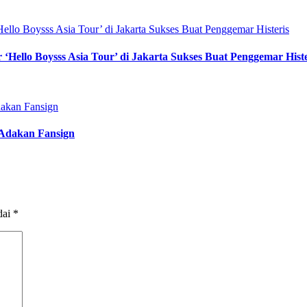
ello Boysss Asia Tour’ di Jakarta Sukses Buat Penggemar Histe
 Adakan Fansign
dai
*