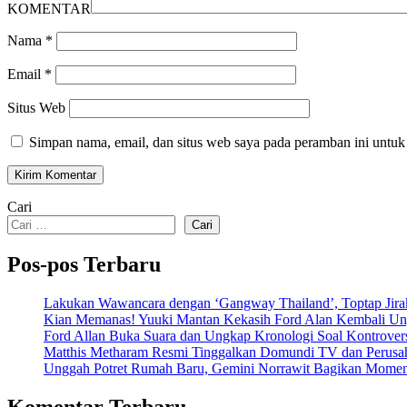
KOMENTAR
Nama
*
Email
*
Situs Web
Simpan nama, email, dan situs web saya pada peramban ini untuk
Cari
Cari
Pos-pos Terbaru
Lakukan Wawancara dengan ‘Gangway Thailand’, Toptap Jirak
Kian Memanas! Yuuki Mantan Kekasih Ford Alan Kembali Ungg
Ford Allan Buka Suara dan Ungkap Kronologi Soal Kontrove
Matthis Metharam Resmi Tinggalkan Domundi TV dan Perusah
Unggah Potret Rumah Baru, Gemini Norrawit Bagikan Momen
Komentar Terbaru