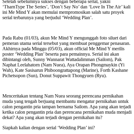
Setelah sebelumnya sukses dengan beberapa serial, yakni
‘TharnType The Series’, ‘Don’t Say No’ dan ‘Love In The Air’ kali
ini Me Mind Y akan memulai mempromosikan salah satu proyek
serial terbarunya yang berjudul ‘Wedding Plan’.
Pada Rabu (01/03), akun Me Mind Y mengunggah foto siluet dari
pemeran utama serial tersebut yang membuat penggemar penasaran.
Akhirnya pada Minggu (05/03), akun official Me Mind Y merilis
poster ‘Wedding Plan’ beserta para pemainnya. Serial ini akan
dibintangi oleh, Sunny Wannarat Wattadalimman (Sailom), Pak
Naphat Leelahatorn (Nam Nuea), Aya Orapan Phongmaykin (Yi
Wah), Kate Sasisarun Phiboongrattapong (Marine), Forth Kashane
Pichetsopon (Sun), Donut Suppawit Thongyuen (Ryu).
Menceritakan tentang Nam Nuea seorang perencana pernikahan
muda yang tengah berjuang membantu mengatur pernikahan untuk
calon pengantin pria tampan bernama Sailom. Apa yang akan terjadi
ketika calon pengantin pria dan perencana pernikahan muda menjadi
dekat? Apa yang akan terjadi dengan pernikahan itu?
Siapkah kalian dengan serial ‘Wedding Plan’ ini?