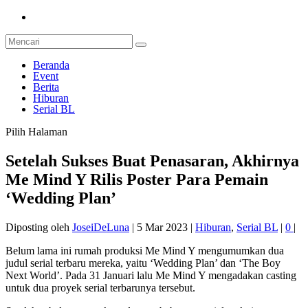
Beranda
Event
Berita
Hiburan
Serial BL
Pilih Halaman
Setelah Sukses Buat Penasaran, Akhirnya
Me Mind Y Rilis Poster Para Pemain
‘Wedding Plan’
Diposting oleh
JoseiDeLuna
|
5 Mar 2023
|
Hiburan
,
Serial BL
|
0
|
Belum lama ini rumah produksi Me Mind Y mengumumkan dua
judul serial terbaru mereka, yaitu ‘Wedding Plan’ dan ‘The Boy
Next World’. Pada 31 Januari lalu Me Mind Y mengadakan casting
untuk dua proyek serial terbarunya tersebut.