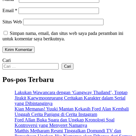
Email
*
Situs Web
Simpan nama, email, dan situs web saya pada peramban ini
untuk komentar saya berikutnya.
Cari
Cari
Pos-pos Terbaru
Lakukan Wawancara dengan ‘Gangway Thailand’, Toptap
Jirakit Kaewmoonrueang Ceritakan Karakter dalam Serial
yang Dibintanginya
Kian Memanas! Yuuki Mantan Kekasih Ford Alan Kembali
Unggah Cerita Panjang di Cerita Instagram
Ford Allan Buka Suara dan Ungkap Kronologi Soal
Kontroversi yang Menyeret Namanya
Matthis Metharam Resmi Tinggalkan Domundi TV dan