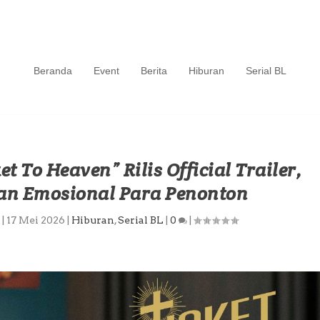
Beranda
Event
Berita
Hiburan
Serial BL
et To Heaven” Rilis Official Trailer,
an Emosional Para Penonton
|
17 Mei 2026
|
Hiburan
,
Serial BL
|
0
|