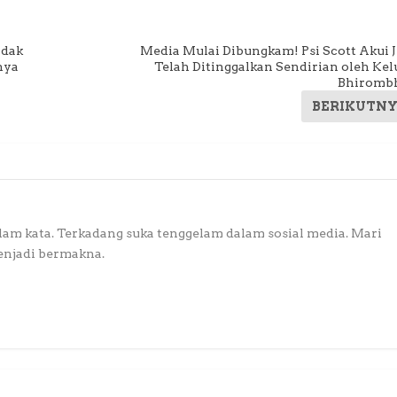
adak
Media Mulai Dibungkam! Psi Scott Akui Ji
nya
Telah Ditinggalkan Sendirian oleh Kel
Bhiromb
BERIKUTN
lam kata. Terkadang suka tenggelam dalam sosial media. Mari
enjadi bermakna.