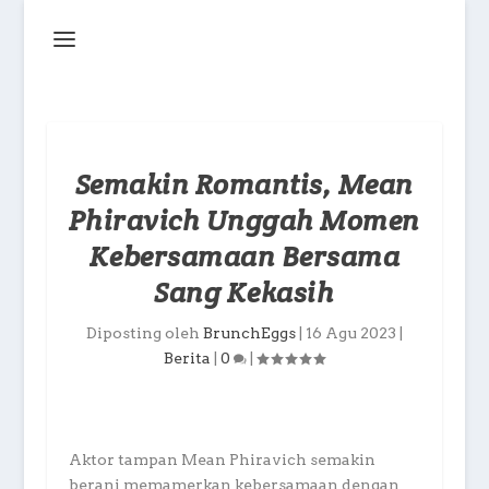
Semakin Romantis, Mean
Phiravich Unggah Momen
Kebersamaan Bersama
Sang Kekasih
Diposting oleh
BrunchEggs
|
16 Agu 2023
|
Berita
|
0
|
Aktor tampan Mean Phiravich semakin
berani memamerkan kebersamaan dengan