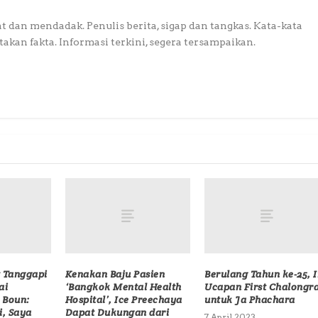
at dan mendadak. Penulis berita, sigap dan tangkas. Kata-kata
akan fakta. Informasi terkini, segera tersampaikan.
 Tanggapi
Kenakan Baju Pasien
Berulang Tahun ke-25, I
ai
‘Bangkok Mental Health
Ucapan First Chalongr
 Boun:
Hospital’, Ice Preechaya
untuk Ja Phachara
i, Saya
Dapat Dukungan dari
7 April 2023