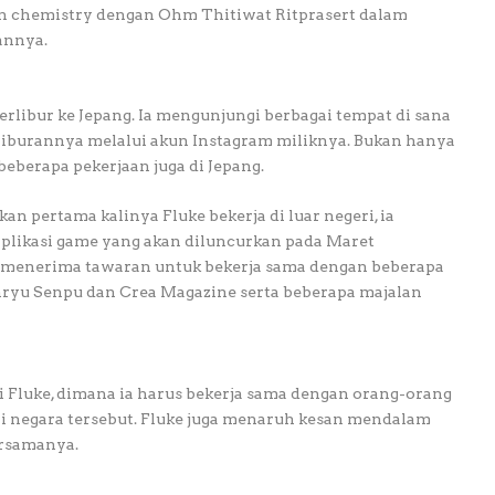
an chemistry dengan Ohm Thitiwat Ritprasert dalam
annya.
berlibur ke Jepang. Ia mengunjungi berbagai tempat di sana
iburannya melalui akun Instagram miliknya. Bukan hanya
beberapa pekerjaan juga di Jepang.
an pertama kalinya Fluke bekerja di luar negeri, ia
aplikasi game yang akan diluncurkan pada Maret
a menerima tawaran untuk bekerja sama dengan beberapa
anryu Senpu dan Crea Magazine serta beberapa majalan
 Fluke, dimana ia harus bekerja sama dengan orang-orang
ari negara tersebut. Fluke juga menaruh kesan mendalam
ersamanya.