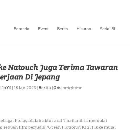
Beranda
Event
Berita
Hiburan
Serial BL
luke Natouch Juga Terima Tawaran
erjaan Di Jepang
iāoYū
|
18 Jan 2023
|
Berita
|
0
|
ebagai Fluke, adalah aktor asal Thailand. Ia memulai
 sebuah film berjudul, ‘Grean Fictions’. Kini Fluke mulai