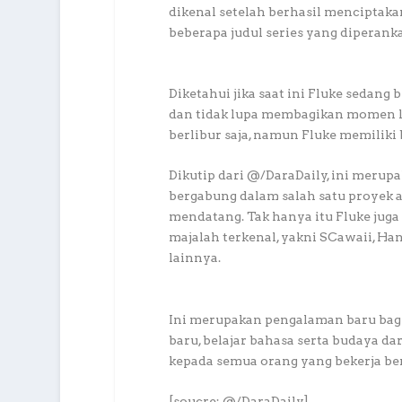
dikenal setelah berhasil menciptak
beberapa judul series yang diperank
Diketahui jika saat ini Fluke sedang 
dan tidak lupa membagikan momen l
berlibur saja, namun Fluke memiliki 
Dikutip dari @/DaraDaily, ini merupak
bergabung dalam salah satu proyek 
mendatang. Tak hanya itu Fluke jug
majalah terkenal, yakni SCawaii, H
lainnya.
Ini merupakan pengalaman baru bagi
baru, belajar bahasa serta budaya d
kepada semua orang yang bekerja b
[soucre: @/DaraDaily]