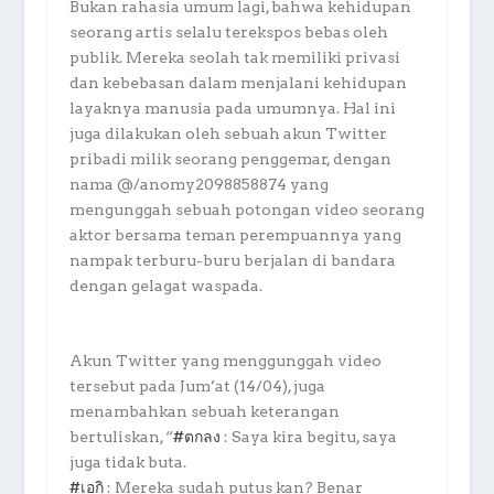
Bukan rahasia umum lagi, bahwa kehidupan
seorang artis selalu terekspos bebas oleh
publik. Mereka seolah tak memiliki privasi
dan kebebasan dalam menjalani kehidupan
layaknya manusia pada umumnya. Hal ini
juga dilakukan oleh sebuah akun Twitter
pribadi milik seorang penggemar, dengan
nama @/anomy2098858874 yang
mengunggah sebuah potongan video seorang
aktor bersama teman perempuannya yang
nampak terburu-buru berjalan di bandara
dengan gelagat waspada.
Akun Twitter yang menggunggah video
tersebut pada Jum’at (14/04), juga
menambahkan sebuah keterangan
bertuliskan, “
#ตกลง
: Saya kira begitu, saya
juga tidak buta.
#เอกิ
: Mereka sudah putus kan? Benar