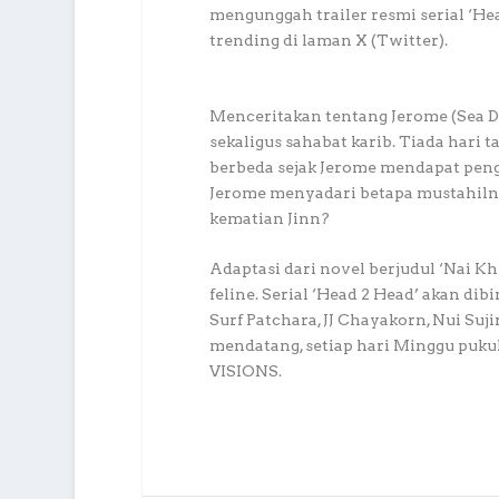
mengunggah trailer resmi serial ‘He
trending di laman X (Twitter).
Menceritakan tentang Jerome (Sea De
sekaligus sahabat karib. Tiada hari
berbeda sejak Jerome mendapat pengl
Jerome menyadari betapa mustahiln
kematian Jinn?
Adaptasi dari novel berjudul ‘Nai Kh
feline. Serial ‘Head 2 Head’ akan di
Surf Patchara, JJ Chayakorn, Nui Su
mendatang, setiap hari Minggu pukul
VISIONS.