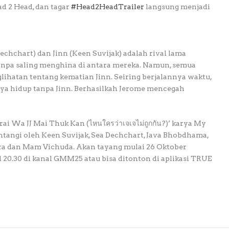
ad 2 Head, dan tagar
#Head2HeadTrailer
langsung menjadi
chchart) dan Jinn (Keen Suvijak) adalah rival lama
 tanpa saling menghina di antara mereka. Namun, semua
ihatan tentang kematian Jinn. Seiring berjalannya waktu,
ya hidup tanpa Jinn. Berhasilkah Jerome mencegah
rai Wa JJ Mai Thuk Kan (ไหนใครว่าเจเจไม่ถูกกัน?)’ karya My
bintangi oleh Keen Suvijak, Sea Dechchart, Java Bhobdhama,
jira dan Mam Vichuda. Akan tayang mulai 26 Oktober
 20.30 di kanal GMM25 atau bisa ditonton di aplikasi TRUE