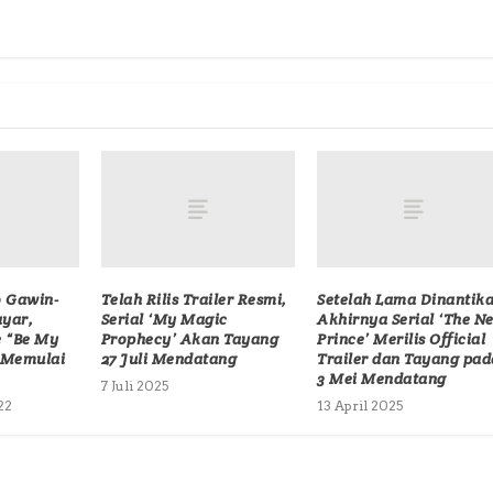
o Gawin-
Telah Rilis Trailer Resmi,
Setelah Lama Dinantika
ayar,
Serial ‘My Magic
Akhirnya Serial ‘The Ne
e “Be My
Prophecy’ Akan Tayang
Prince’ Merilis Official
h Memulai
27 Juli Mendatang
Trailer dan Tayang pad
3 Mei Mendatang
7 Juli 2025
22
13 April 2025