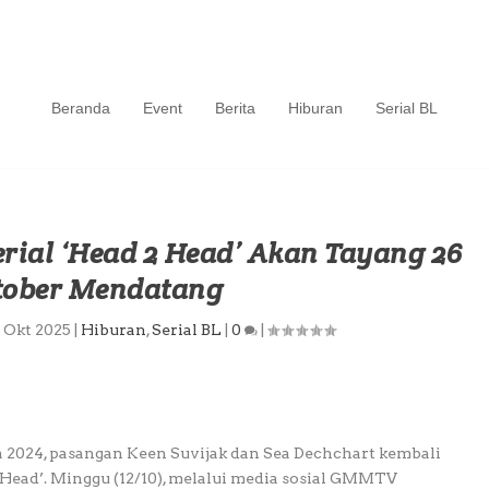
Beranda
Event
Berita
Hiburan
Serial BL
Serial ‘Head 2 Head’ Akan Tayang 26
tober Mendatang
3 Okt 2025
|
Hiburan
,
Serial BL
|
0
|
da 2024, pasangan Keen Suvijak dan Sea Dechchart kembali
 Head’. Minggu (12/10), melalui media sosial GMMTV