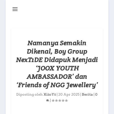
Namanya Semakin
Dikenal, Boy Group
NexT1DE Didapuk Menjadi
‘JOOX YOUTH
AMBASSADOR’ dan
‘Friends of NGG Jewellery’
Diposting oleh
XiāoYū
|
20 Apr 2025
|
Berita
|
0
|