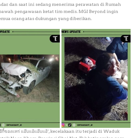
 sadar dan saat ini sedang menerima perawatan di Rumah
di bawah pengawasan ketat tim medis. MGI Beyond ingin
mua orang atas dukungan yang diberikan.
ี้ของแทร่ แอ๊บแอ้แอ๊บแอ้’, kecelakaan itu terjadi di Waduk