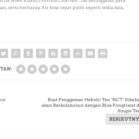
strik Noen Kham, Provinsi Chai Nat. Tak ketinggalan para
 serta berharap Air bisa cepat pulih seperti sedia kala.
TAN:
nsi
Buat Penggemar Heboh! Ten ‘NCT’ Dikab
akan Berkolaborasi dengan Blue Pongtiwat 
Single Te
BERIKUTN