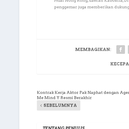
Huai Nong Rong, daerah Kaboktia, Di
penggemar juga memberikan dukungan,
MEMBAGIKAN:
KECEPA
Kontrak Kerja Aktor Pak Naphat dengan Age
Me Mind Y Resmi Berakhir
SEBELUMNYA
TENTANG PENULIS