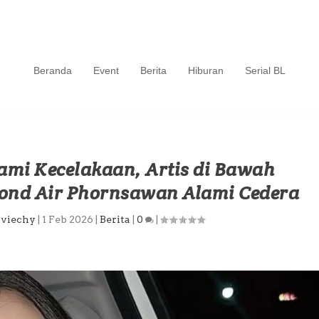
Beranda
Event
Berita
Hiburan
Serial BL
mi Kecelakaan, Artis di Bawah
nd Air Phornsawan Alami Cedera
aviechy
|
1 Feb 2026
|
Berita
|
0
|