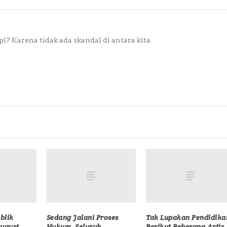
? Karena tidak ada skandal di antara kita
blik
Sedang Jalani Proses
Tak Lupakan Pendidika
August
Hukum, Seluruh
Berikut Beberapa Artis