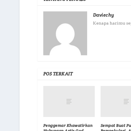
Daviechy
Kenapa harimu sepi
POS TERKAIT
Penggemar Khawatirkan
Sempat Buat Pu
Hubungan Artis God
Berspekulasi, 