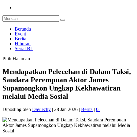
Beranda
Event
Berita
Hiburan
Serial BL
Pilih Halaman
Mendapatkan Pelecehan di Dalam Taksi,
Saudara Perempuan Aktor James
Supamongkon Ungkap Kekhawatiran
melalui Media Sosial
Diposting oleh
Daviechy
|
28 Jan 2026
|
Berita
|
0
|