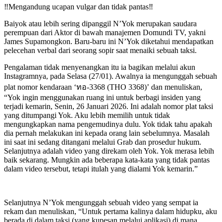
‼️Mengandung ucapan vulgar dan tidak pantas‼️
Baiyok atau lebih sering dipanggil N’Yok merupakan saudara
perempuan dari Aktor di bawah manajemen Domundi TV, yakni
James Supamongkon. Baru-baru ini N’Yok diketahui mendapatkan
pelecehan verbal dari seorang sopir saat menaiki sebuah taksi.
Pengalaman tidak menyenangkan itu ia bagikan melalui akun
Instagramnya, pada Selasa (27/01). Awalnya ia mengunggah sebuah
plat nomor kendaraan ‘ทอ-3368 (THO 3368)’ dan menuliskan,
“Yok ingin menggunakan ruang ini untuk berbagi insiden yang
terjadi kemarin, Senin, 26 Januari 2026. Ini adalah nomor plat taksi
yang ditumpangi Yok. Aku lebih memilih untuk tidak
mengungkapkan nama pengemudinya dulu. Yok tidak tahu apakah
dia pernah melakukan ini kepada orang lain sebelumnya. Masalah
ini saat ini sedang ditangani melalui Grab dan prosedur hukum.
Selanjutnya adalah video yang direkam oleh Yok. Yok merasa lebih
baik sekarang. Mungkin ada beberapa kata-kata yang tidak pantas
dalam video tersebut, tetapi itulah yang dialami Yok kemarin.”
Selanjutnya N’Yok mengunggah sebuah video yang sempat ia
rekam dan menuliskan, “Untuk pertama kalinya dalam hidupku, aku
berada di dalam taksi (yang kupesan melalui aplikasi) di mana