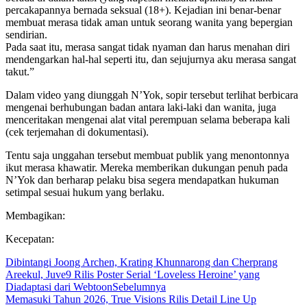
percakapannya bernada seksual (18+). Kejadian ini benar-benar
membuat merasa tidak aman untuk seorang wanita yang bepergian
sendirian.
Pada saat itu, merasa sangat tidak nyaman dan harus menahan diri
mendengarkan hal-hal seperti itu, dan sejujurnya aku merasa sangat
takut.”
Dalam video yang diunggah N’Yok, sopir tersebut terlihat berbicara
mengenai berhubungan badan antara laki-laki dan wanita, juga
menceritakan mengenai alat vital perempuan selama beberapa kali
(cek terjemahan di dokumentasi).
Tentu saja unggahan tersebut membuat publik yang menontonnya
ikut merasa khawatir. Mereka memberikan dukungan penuh pada
N’Yok dan berharap pelaku bisa segera mendapatkan hukuman
setimpal sesuai hukum yang berlaku.
Membagikan:
Kecepatan:
Dibintangi Joong Archen, Krating Khunnarong dan Cherprang
Areekul, Juve9 Rilis Poster Serial ‘Loveless Heroine’ yang
Diadaptasi dari Webtoon
Sebelumnya
Memasuki Tahun 2026, True Visions Rilis Detail Line Up