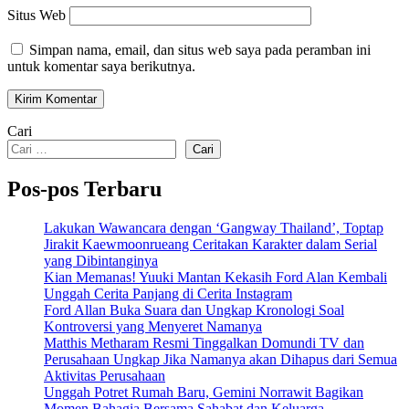
Situs Web
Simpan nama, email, dan situs web saya pada peramban ini
untuk komentar saya berikutnya.
Cari
Cari
Pos-pos Terbaru
Lakukan Wawancara dengan ‘Gangway Thailand’, Toptap
Jirakit Kaewmoonrueang Ceritakan Karakter dalam Serial
yang Dibintanginya
Kian Memanas! Yuuki Mantan Kekasih Ford Alan Kembali
Unggah Cerita Panjang di Cerita Instagram
Ford Allan Buka Suara dan Ungkap Kronologi Soal
Kontroversi yang Menyeret Namanya
Matthis Metharam Resmi Tinggalkan Domundi TV dan
Perusahaan Ungkap Jika Namanya akan Dihapus dari Semua
Aktivitas Perusahaan
Unggah Potret Rumah Baru, Gemini Norrawit Bagikan
Momen Bahagia Bersama Sahabat dan Keluarga