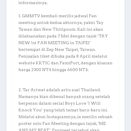
informasinya.
1. GMMTV kembali merilis jadwal Fan
meeting untuk kedua aktornya, yakni Tay
Tawan dan New Thitipoom. Kali ini akan
dilaksanakan pada 7 Mei dengan tajuk ‘TAY
NEW 1st FAN MEETING in TAIPEI’
bertempat di Zep New Taipei, Taiwan.
Penjualan tiket dibuka pada 8 April melalui
website KKTIC dan FamiPort, dengan kisaran
harga 2300 NT$ hingga 6600 NT$.
2. Tar Ariwat adalah artis asal Thailand.
Namanya kian dikenal banyak orang setelah
berperan dalam serial Boys Love ‘I Will
Knock You’ yang telah tamat baru-baru ini.
Melalui akun Instagramnya, ia merilis sebuah
poster solo Fan Meeting dengan tajuk, ‘ME
AND MY BEAT’. Fanmeet tersebut akan