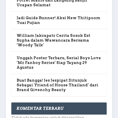
Potret Manis dan Langsung Banjir
Ucapan Selamat
Jadi Guide Runner! Aksi New Thitipoom
Tuai Pujian
William Jakrapatr Cerita Sosok Est
Supha dalam Wawancara Bersama
‘Woody Talk’
Unggah Poster Terbaru, Serial Boys Love
‘Mr Fanboy Series’ Siap Tayang 29
Agustus
Buat Bangga! Jes Jespipat Ditunjuk
Sebagai ‘Friend of House Thailand’ dari
Brand Givenchy Beauty
KOMENTAR TERBARU
Tidak ada komentar untuk ditampilkan.