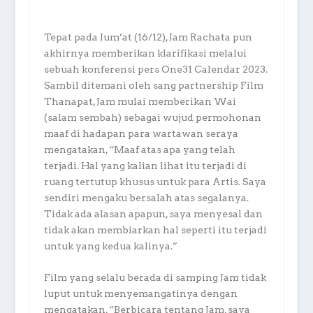
Tepat pada Jum’at (16/12), Jam Rachata pun
akhirnya memberikan klarifikasi melalui
sebuah konferensi pers One31 Calendar 2023.
Sambil ditemani oleh sang partnership Film
Thanapat, Jam mulai memberikan Wai
(salam sembah) sebagai wujud permohonan
maaf di hadapan para wartawan seraya
mengatakan, “Maaf atas apa yang telah
terjadi. Hal yang kalian lihat itu terjadi di
ruang tertutup khusus untuk para Artis. Saya
sendiri mengaku bersalah atas segalanya.
Tidak ada alasan apapun, saya menyesal dan
tidak akan membiarkan hal seperti itu terjadi
untuk yang kedua kalinya.”
Film yang selalu berada di samping Jam tidak
luput untuk menyemangatinya dengan
mengatakan, “Berbicara tentang Jam, saya