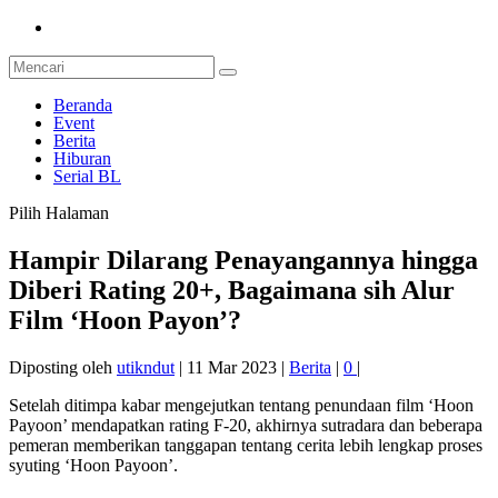
Beranda
Event
Berita
Hiburan
Serial BL
Pilih Halaman
Hampir Dilarang Penayangannya hingga
Diberi Rating 20+, Bagaimana sih Alur
Film ‘Hoon Payon’?
Diposting oleh
utikndut
|
11 Mar 2023
|
Berita
|
0
|
Setelah ditimpa kabar mengejutkan tentang penundaan film ‘Hoon
Payoon’ mendapatkan rating F-20, akhirnya sutradara dan beberapa
pemeran memberikan tanggapan tentang cerita lebih lengkap proses
syuting ‘Hoon Payoon’.