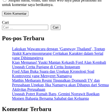
Simpan nama, email, dan situs web saya pada peramban ini
untuk komentar saya berikutnya.
Cari
Cari
Pos-pos Terbaru
Lakukan Wawancara dengan ‘Gangway Thailand’, Toptap
Jirakit Kaewmoonrueang Ceritakan Karakter dalam Serial
yang Dibintanginya
Kian Memanas! Yuuki Mantan Kekasih Ford Alan Kembali
Unggah Cerita Panjang di Cerita Instagram
Ford Allan Buka Suara dan Ungkap Kronologi Soal
Kontroversi yang Menyeret Namanya
Matthis Metharam Resmi Tinggalkan Domundi TV dan
Perusahaan Ungkap Jika Namanya akan Dihapus dari Semua
Aktivitas Perusahaan
Unggah Potret Rumah Baru, Gemini Norrawit Bagikan
Momen Bahagia Bersama Sahabat dan Keluarga
Komentar Terbaru