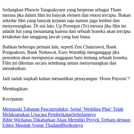
Sedangkan Phuwin Tangsakyuen yang berperan sebagai Tham
merasa jika dalam film ini banyak elemen dan emosi tercipta. Bukan
sekedar film yang banyak kejutan saja namun juga lembut dan
menyenangkan. Di sisi lain, Up Poompat (Te) merasa jika film ini
adalah hal yang menantang karena dari sebuah boneka akan tercipta
ketakutan dan tanggung jawab yang luar biasa.
Bahkan beberapa pemain lain, seperti Zen Chaturawit, Bank
Pongsakorn, Bank Nuttawat, Euro Warathip menganggap jika
penonton akan mempunyai anggapan baru tentang sebuah boneka.
Film ini dikemas secara seimbang antara menyenangkan dan
menakutkan.
Jadi sudah siapkah kalian menantikan penayangan ‘Hoon Payoon’?
Membagikan:
Kecepatan:
Memasuki Tahapan Pascaproduksi, Serial ‘Wedding Plan’ Telah
Melaksanakan Upacara Pemberkatan
Sebelumnya
Bible Wichapas Dikabarkan Akan Memiliki Proyek Terbaru dengan
Editor Majalah Vogue Thailand
Berikutnya