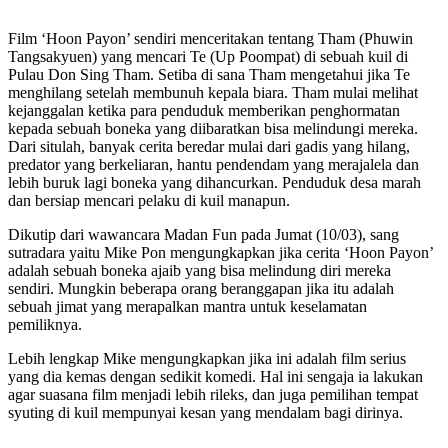
Film ‘Hoon Payon’ sendiri menceritakan tentang Tham (Phuwin
Tangsakyuen) yang mencari Te (Up Poompat) di sebuah kuil di
Pulau Don Sing Tham. Setiba di sana Tham mengetahui jika Te
menghilang setelah membunuh kepala biara. Tham mulai melihat
kejanggalan ketika para penduduk memberikan penghormatan
kepada sebuah boneka yang diibaratkan bisa melindungi mereka.
Dari situlah, banyak cerita beredar mulai dari gadis yang hilang,
predator yang berkeliaran, hantu pendendam yang merajalela dan
lebih buruk lagi boneka yang dihancurkan. Penduduk desa marah
dan bersiap mencari pelaku di kuil manapun.
Dikutip dari wawancara Madan Fun pada Jumat (10/03), sang
sutradara yaitu Mike Pon mengungkapkan jika cerita ‘Hoon Payon’
adalah sebuah boneka ajaib yang bisa melindung diri mereka
sendiri. Mungkin beberapa orang beranggapan jika itu adalah
sebuah jimat yang merapalkan mantra untuk keselamatan
pemiliknya.
Lebih lengkap Mike mengungkapkan jika ini adalah film serius
yang dia kemas dengan sedikit komedi. Hal ini sengaja ia lakukan
agar suasana film menjadi lebih rileks, dan juga pemilihan tempat
syuting di kuil mempunyai kesan yang mendalam bagi dirinya.