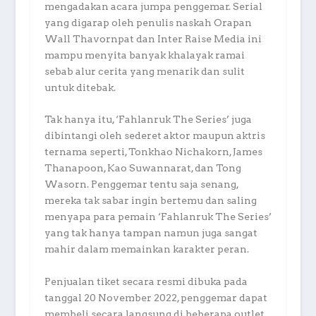
mengadakan acara jumpa penggemar. Serial
yang digarap oleh penulis naskah Orapan
Wall Thavornpat dan Inter Raise Media ini
mampu menyita banyak khalayak ramai
sebab alur cerita yang menarik dan sulit
untuk ditebak.
Tak hanya itu, ‘Fahlanruk The Series’ juga
dibintangi oleh sederet aktor maupun aktris
ternama seperti, Tonkhao Nichakorn, James
Thanapoon, Kao Suwannarat, dan Tong
Wasorn. Penggemar tentu saja senang,
mereka tak sabar ingin bertemu dan saling
menyapa para pemain ‘Fahlanruk The Series’
yang tak hanya tampan namun juga sangat
mahir dalam memainkan karakter peran.
Penjualan tiket secara resmi dibuka pada
tanggal 20 November 2022, penggemar dapat
membeli secara langsung di beberapa outlet