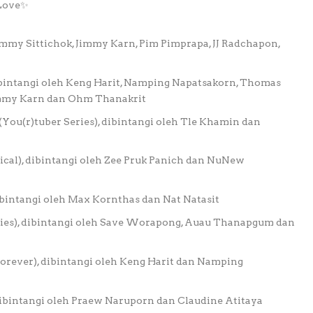
 Love✨
Tommy Sittichok, Jimmy Karn, Pim Pimprapa, JJ Radchapon,
 dibintangi oleh Keng Harit, Namping Napatsakorn, Thomas
mmy Karn dan Ohm Thanakrit
่า (You(r)tuber Series), dibintangi oleh Tle Khamin dan
sical), dibintangi oleh Zee Pruk Panich dan NuNew
dibintangi oleh Max Kornthas dan Nat Natasit
ries), dibintangi oleh Save Worapong, Auau Thanapgum dan
orever), dibintangi oleh Keng Harit dan Namping
, dibintangi oleh Praew Naruporn dan Claudine Atitaya