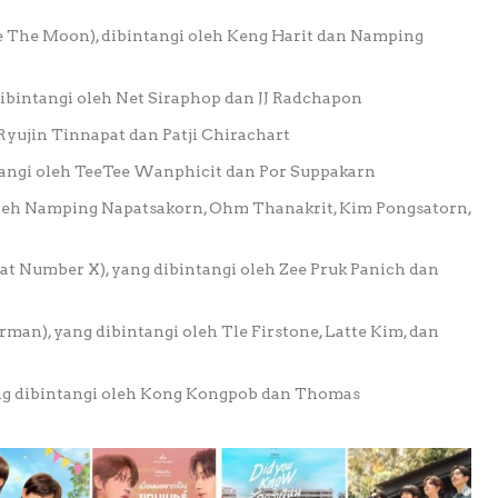
 Like The Moon), dibintangi oleh Keng Harit dan Namping
), dibintangi oleh Net Siraphop dan JJ Radchapon
leh Ryujin Tinnapat dan Patji Chirachart
bintangi oleh TeeTee Wanphicit dan Por Suppakarn
i oleh Namping Napatsakorn, Ohm Thanakrit, Kim Pongsatorn,
Seat Number X), yang dibintangi oleh Zee Pruk Panich dan
rman), yang dibintangi oleh Tle Firstone, Latte Kim, dan
yang dibintangi oleh Kong Kongpob dan Thomas