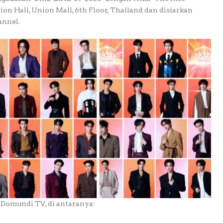
ion Hall, Union Mall, 6th Floor, Thailand dan disiarkan
annel.
u Domundi TV, di antaranya: