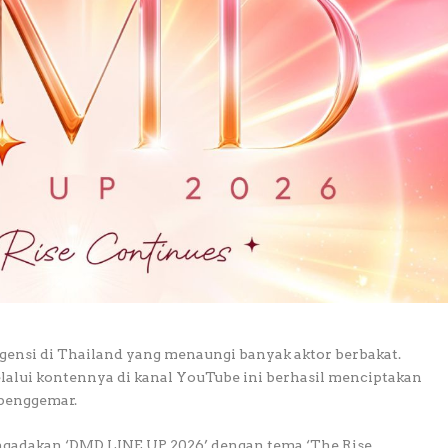
ensi di Thailand yang menaungi banyak aktor berbakat.
lalui kontennya di kanal YouTube ini berhasil menciptakan
 penggemar.
ngadakan ‘DMD LINE UP 2026’ dengan tema ‘The Rise