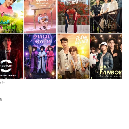
ya✨
g’