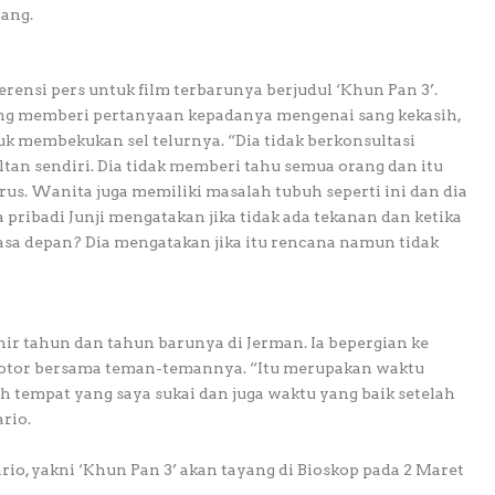
ang.
rensi pers untuk film terbarunya berjudul ‘Khun Pan 3’.
g memberi pertanyaan kepadanya mengenai sang kekasih,
uk membekukan sel telurnya. “Dia tidak berkonsultasi
tan sendiri. Dia tidak memberi tahu semua orang dan itu
rus. Wanita juga memiliki masalah tubuh seperti ini dan dia
a pribadi Junji mengatakan jika tidak ada tekanan dan ketika
asa depan? Dia mengatakan jika itu rencana namun tidak
r tahun dan tahun barunya di Jerman. Ia bepergian ke
 motor bersama teman-temannya. “Itu merupakan waktu
lah tempat yang saya sukai dan juga waktu yang baik setelah
rio.
rio, yakni ‘Khun Pan 3’ akan tayang di Bioskop pada 2 Maret