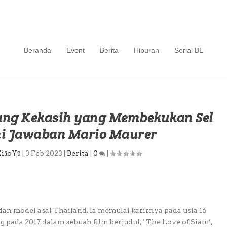
Beranda
Event
Berita
Hiburan
Serial BL
ang Kekasih yang Membekukan Sel
ini Jawaban Mario Maurer
XiāoYū
|
3 Feb 2023
|
Berita
|
0
|
an model asal Thailand. Ia memulai karirnya pada usia 16
 pada 2017 dalam sebuah film berjudul, ‘ The Love of Siam’,