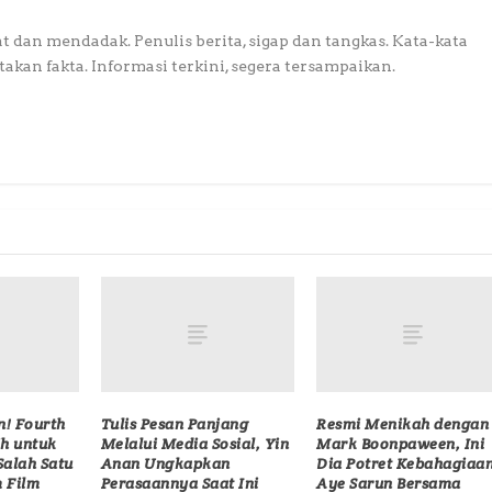
at dan mendadak. Penulis berita, sigap dan tangkas. Kata-kata
akan fakta. Informasi terkini, segera tersampaikan.
! Fourth
Tulis Pesan Panjang
Resmi Menikah dengan
ih untuk
Melalui Media Sosial, Yin
Mark Boonpaween, Ini
Salah Satu
Anan Ungkapkan
Dia Potret Kebahagiaa
 Film
Perasaannya Saat Ini
Aye Sarun Bersama