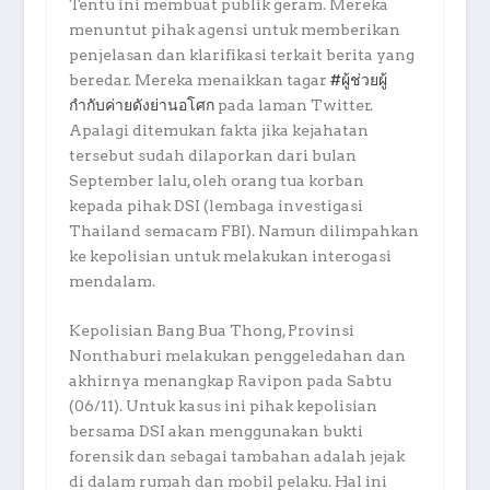
Tentu ini membuat publik geram. Mereka
menuntut pihak agensi untuk memberikan
penjelasan dan klarifikasi terkait berita yang
beredar. Mereka menaikkan tagar
#ผู้ช่วยผู้
กำกับค่ายดังย่านอโศก
pada laman Twitter.
Apalagi ditemukan fakta jika kejahatan
tersebut sudah dilaporkan dari bulan
September lalu, oleh orang tua korban
kepada pihak DSI (lembaga investigasi
Thailand semacam FBI). Namun dilimpahkan
ke kepolisian untuk melakukan interogasi
mendalam.
Kepolisian Bang Bua Thong, Provinsi
Nonthaburi melakukan penggeledahan dan
akhirnya menangkap Ravipon pada Sabtu
(06/11). Untuk kasus ini pihak kepolisian
bersama DSI akan menggunakan bukti
forensik dan sebagai tambahan adalah jejak
di dalam rumah dan mobil pelaku. Hal ini