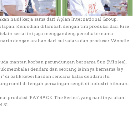
an hasil kerja sama dari Aplan International Group,
s Japan. Kemudian ditambah dengan tim produksi dari Rise
Selain serial ini juga menggandeng penulis ternama
kenario dengan arahan dari sutradara dan produser Woodie
muda mantan korban perundungan bernama Sun (Minlee),
tuk membalas dendam dan seorang lainnya bernama Jay
r’ di balik keberhasilan rencana balas dendam itu.
 rumit di tengah persaingan sengit di industri hiburan.
nai produksi ‘PAYBACK The Series’, yang nantinya akan
 31.