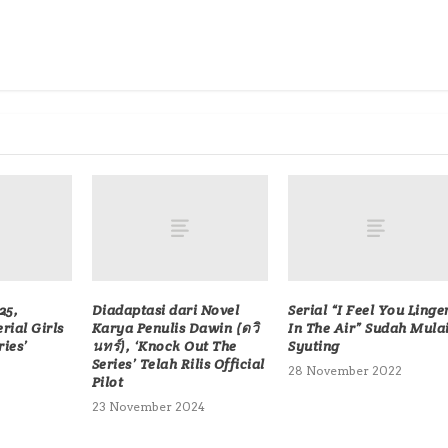
25,
Diadaptasi dari Novel
Serial “I Feel You Linge
rial Girls
Karya Penulis Dawin (ดวิ
In The Air” Sudah Mula
ries’
นทร์), ‘Knock Out The
Syuting
Series’ Telah Rilis Official
28 November 2022
Pilot
23 November 2024