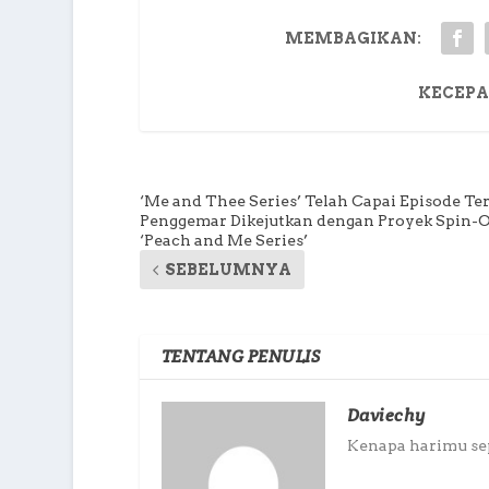
MEMBAGIKAN:
KECEPA
‘Me and Thee Series’ Telah Capai Episode Ter
Penggemar Dikejutkan dengan Proyek Spin-O
‘Peach and Me Series’
SEBELUMNYA
TENTANG PENULIS
Daviechy
Kenapa harimu sepi