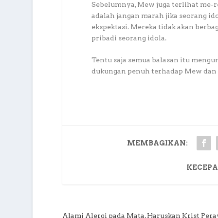
Sebelumnya, Mew juga terlihat me-re
adalah jangan marah jika seorang id
ekspektasi. Mereka tidak akan berba
pribadi seorang idola.
Tentu saja semua balasan itu meng
dukungan penuh terhadap Mew dan b
MEMBAGIKAN:
KECEPA
Alami Alergi pada Mata, Haruskan Krist Per