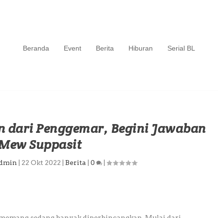
Beranda
Event
Berita
Hiburan
Serial BL
 dari Penggemar, Begini Jawaban
Mew Suppasit
dmin
|
22 Okt 2022
|
Berita
|
0
|
 memang sedang banyak diperbincangkan. Mulai dari