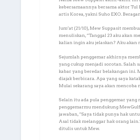
kebersamaannya bersama aktor Tul P
artis Korea, yakni Suho EXO. Beraga
Jum’at (21/10), Mew Suppasit membuat
menuliskan, “Tanggal 23 aku akan mer
kalian ingin aku jelaskan? Aku akan 
Sejumlah penggemar akhirnya memb
yang cukup menjadi sorotan. Salah 
kabar yang beredar belakangan ini.
diajak berbicara. Apa yang saya kata
Mulai sekarang saya akan mencoba 
Selain itu ada pula penggemar yang
penggemarmu mendukung MewGulf?” 
jawaban, “Saya tidak punya hak un
Asal tidak melanggar hak orang lai
ditulis untuk Mew.