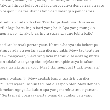
akorn hingga kolaborasi lagu terbarunya dengan salah satu
m respon juga terlihat datang dari kalangan penggemar.
 sebuah cuitan di akun Twitter pribadinya. Di sana ia
ilis lagu baru. Ingin hari yang baik. Apa yang mungkin
menjawab jika aku bisa. Ingin suasana yang lebih baik.”
erikan banyak pertanyaan. Namun, hanya ada beberapa
satunya adalah pertanyaan jika mungkin Mew tau tentang
 Mew menjawab, “Sekarang saya memiliki seseorang untuk
kan adalah apa yang bisa sejelas mungkin saya katakan.
merahasiakannya krub. Maaf jika membuat tidak nyaman.”
 menanyakan, “P’ Mew apakah kamu masih ingin jika
Pertanyaan inipun terlihat direspon oleh Mew dengan
tuk melarangnya. Lakukan apa yang membuatmu nyaman.
n.” Serta masih banyak pertanyaan dan dukungan yang