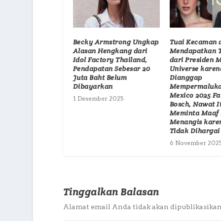
Becky Armstrong Ungkap
Tuai Kecaman 
Alasan Hengkang dari
Mendapatkan 
Idol Factory Thailand,
dari Presiden M
Pendapatan Sebesar 20
Universe karen
Juta Baht Belum
Dianggap
Dibayarkan
Mempermaluka
Mexico 2025 F
1 Desember 2025
Bosch, Nawat It
Meminta Maaf 
Menangis kare
Tidak Dihargai
6 November 202
Tinggalkan Balasan
Alamat email Anda tidak akan dipublikasikan