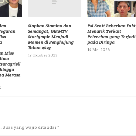
Siapkan Stamina dan
dan
Psi Scott Beberkan Fak
Semangat, GMMTV
Teguran
Menarik Terkait
Starlympic Menjadi
iss
Pelecehan yang Terjadi
Momen di Penghujung
a
pada Dirinya
Tahun 2023
14 Mei 2026
n Miss
17 Oktober 2023
atima
saragrisil
hingga
na Merasa
5
.
Ruas yang wajib ditandai
*