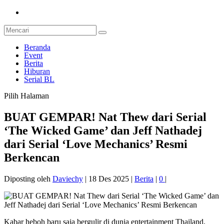
Beranda
Event
Berita
Hiburan
Serial BL
Pilih Halaman
BUAT GEMPAR! Nat Thew dari Serial
‘The Wicked Game’ dan Jeff Nathadej
dari Serial ‘Love Mechanics’ Resmi
Berkencan
Diposting oleh
Daviechy
|
18 Des 2025
|
Berita
|
0
|
Kabar heboh baru saja bergulir di dunia entertainment Thailand,