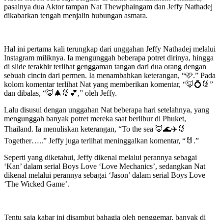
pasalnya dua Aktor tampan Nat Thewphaingam dan Jeffy Nathadej
dikabarkan tengah menjalin hubungan asmara.
Hal ini pertama kali terungkap dari unggahan Jeffy Nathadej melalui
Instagram miliknya. Ia mengunggah beberapa potret dirinya, hingga
di slide terakhir terlihat genggaman tangan dari dua orang dengan
sebuah cincin dari permen. Ia menambahkan keterangan, “🩷.” Pada
kolom komentar terlihat Nat yang memberikan komentar, “🦊💍🐰”
dan dibalas, “🦊🎄🐰💕,” oleh Jeffy.
Lalu disusul dengan unggahan Nat beberapa hari setelahnya, yang
mengunggah banyak potret mereka saat berlibur di Phuket,
Thailand. Ia menuliskan keterangan, “To the sea 🦊🌊✈️🐰
Together…..” Jeffy juga terlihat meninggalkan komentar, “🐰.”
Seperti yang diketahui, Jeffy dikenal melalui perannya sebagai
‘Kan’ dalam serial Boys Love ‘Love Mechanics’, sedangkan Nat
dikenal melalui perannya sebagai ‘Jason’ dalam serial Boys Love
‘The Wicked Game’.
Tentu saja kabar ini disambut bahagia oleh penggemar, banyak di